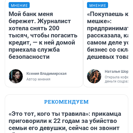
МНЕНИЕ
МНЕНИЕ
Мой банк меня
«Покупаешь ко
бережет. Журналист
мешке»:
хотела снять 200
предпринимат
тысяч, чтобы погасить
рассказала, как
кредит, — к ней домой
самом деле ус
приехала служба
бизнес со скл
безопасности
дешевых това
Наталья Шорох
Ксения Владимирская
Открыла кофейн
Автор мнения
деньги соцразв
РЕКОМЕНДУЕМ
«Это тот, кого ты травила»: прикамца
приговорили к 22 годам за убийство
семьи его девушки, сейчас он звонит