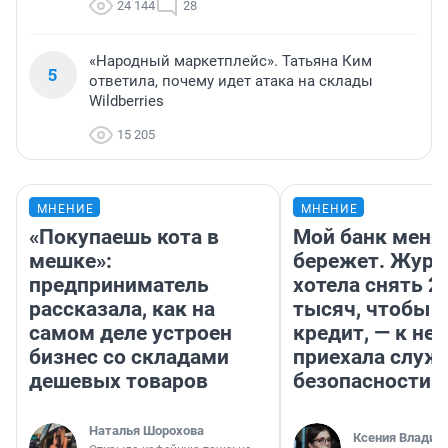
24 144
28
«Народный маркетплейс». Татьяна Ким
5
ответила, почему идет атака на склады
Wildberries
15 205
МНЕНИЕ
МНЕНИЕ
«Покупаешь кота в
Мой банк меня
мешке»:
бережет. Журн
предприниматель
хотела снять 2
рассказала, как на
тысяч, чтобы п
самом деле устроен
кредит, — к не
бизнес со складами
приехала служ
дешевых товаров
безопасности
Наталья Шорохова
Ксения Владим