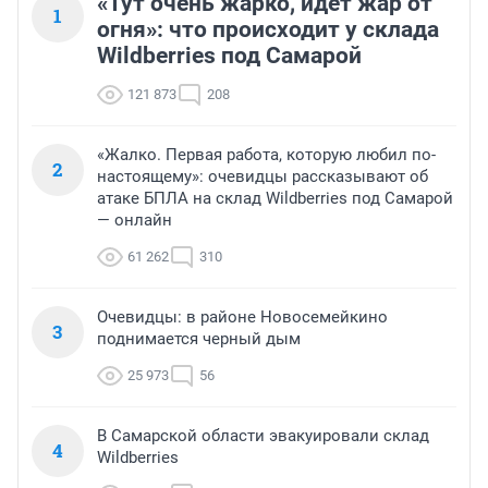
«Тут очень жарко, идет жар от
1
огня»: что происходит у склада
Wildberries под Самарой
121 873
208
«Жалко. Первая работа, которую любил по-
2
настоящему»: очевидцы рассказывают об
атаке БПЛА на склад Wildberries под Самарой
— онлайн
61 262
310
Очевидцы: в районе Новосемейкино
3
поднимается черный дым
25 973
56
В Самарской области эвакуировали склад
4
Wildberries