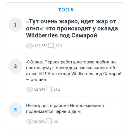
ТОП 5
«Тут очень жарко, идет жар от
1
огня»: что происходит у склада
Wildberries под Самарой
123 353
210
«Жалко. Первая работа, которую любил по-
2
настоящему»: очевидцы рассказывают об
атаке БПЛА на склад Wildberries под Самарой
— онлайн
62 349
312
Очевидцы: в районе Новосемейкино
3
поднимается черный дым
26 298
56