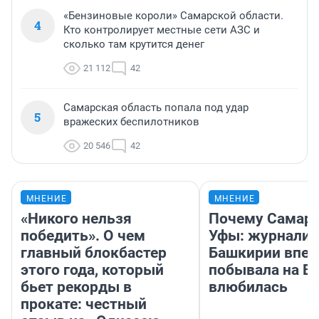
«Бензиновые короли» Самарской области.
4
Кто контролирует местные сети АЗС и
сколько там крутится денег
21 112
42
Самарская область попала под удар
5
вражеских беспилотников
20 546
42
МНЕНИЕ
МНЕНИЕ
«Никого нельзя
Почему Самара
победить». О чем
Уфы: журналис
главный блокбастер
Башкирии впе
этого года, который
побывала на Во
бьет рекорды в
влюбилась
прокате: честный