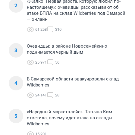
«Жалко. Первая работа, которую любил по-
2
настоящему»: очевидцы рассказывают об
атаке БПЛА на склад Wildberries под Самарой
— онлайн
61 258
310
Очевидцы: в районе Новосемейкино
3
поднимается черный дым
25 971
56
В Самарской области эвакуировали склад
4
Wildberries
24 141
28
«Народный маркетплейс». Татьяна Ким
5
ответила, почему идет атака на склады
Wildberries
15 201