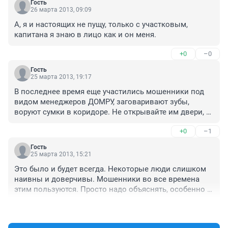
Гость
26 марта 2013, 09:09
А, я и настоящих не пущу, только с участковым, 
капитана я знаю в лицо как и он меня.
+0
–0
Гость
25 марта 2013, 19:17
В последнее время еще участились мошенники под 
видом менеджеров ДОМРУ, заговаривают зубы, 
воруют сумки в коридоре. Не открывайте им двери, 
разговаривайте, через дверь.
+0
–1
Гость
25 марта 2013, 15:21
Это было и будет всегда. Некоторые люди слишком 
наивны и доверчивы. Мошенники во все времена 
этим пользуются. Просто надо объяснять, особенно 
детям и пожилым людям, о необходимости быть 
+1
–0
бдительными .