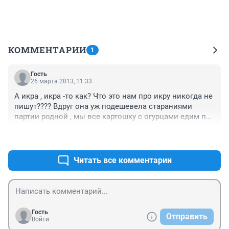
КОММЕНТАРИИ
1
Гость
26 марта 2013, 11:33
А икра , икра -то как? Что это нам про икру никогда не 
пишут???? Вдруг она уж подешевела стараниями 
партии родной , мы все картошку с огурцами едим по 
незнанию да по привычке..
+0
–0
Читать все комментарии
Гость
Отправить
Войти