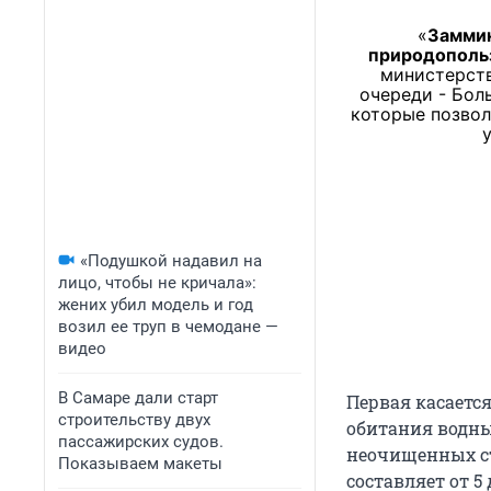
Заммин
природопольз
министерств
очереди - Бол
которые позвол
«Подушкой надавил на
лицо, чтобы не кричала»:
жених убил модель и год
возил ее труп в чемодане —
видео
В Самаре дали старт
Первая касаетс
строительству двух
обитания водны
пассажирских судов.
неочищенных ст
Показываем макеты
составляет от 5 