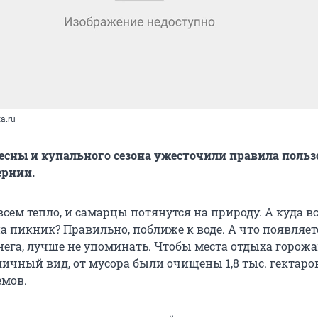
a.ru
есны и купального сезона ужесточили правила поль
ернии.
всем тепло, и самарцы потянутся на природу. А куда в
а пикник? Правильно, поближе к воде. А что появляет
снега, лучше не упоминать. Чтобы места отдыха горож
ичный вид, от мусора были очищены 1,8 тыс. гектаро
емов.