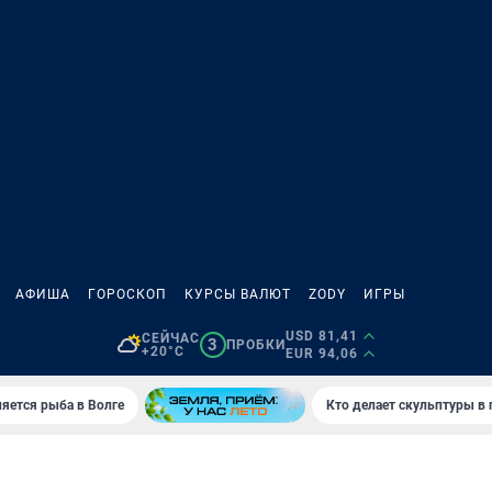
АФИША
ГОРОСКОП
КУРСЫ ВАЛЮТ
ZODY
ИГРЫ
USD 81,41
СЕЙЧАС
3
ПРОБКИ
+20°C
EUR 94,06
яется рыба в Волге
Кто делает скульптуры в 