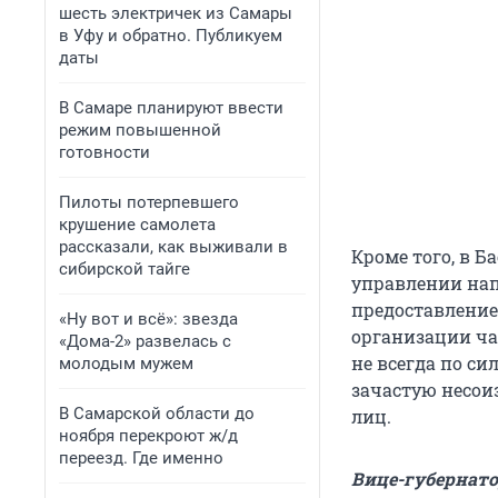
шесть электричек из Самары
в Уфу и обратно. Публикуем
даты
В Самаре планируют ввести
режим повышенной
готовности
Пилоты потерпевшего
крушение самолета
рассказали, как выживали в
Кроме того, в 
сибирской тайге
управлении нап
предоставление
«Ну вот и всё»: звезда
организации ча
«Дома-2» развелась с
не всегда по с
молодым мужем
зачастую несои
В Самарской области до
лиц.
ноября перекроют ж/д
переезд. Где именно
Вице-губернато