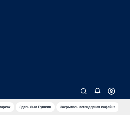
парках
Здесь был Пушкин
Закрылась легендарная кофейня
Ка