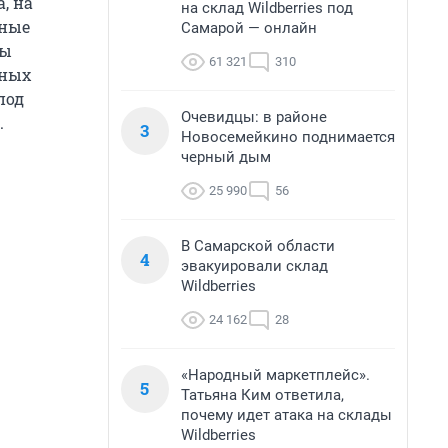
, на
на склад Wildberries под
ьные
Самарой — онлайн
цы
61 321
310
нных
под
Очевидцы: в районе
.
3
Новосемейкино поднимается
черный дым
25 990
56
В Самарской области
4
эвакуировали склад
Wildberries
24 162
28
«Народный маркетплейс».
5
Татьяна Ким ответила,
почему идет атака на склады
Wildberries