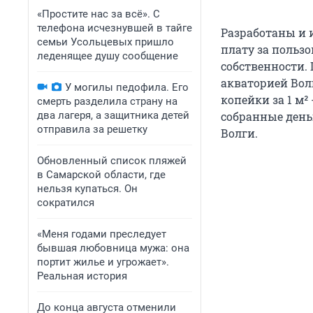
«Простите нас за всё». С
телефона исчезнувшей в тайге
Разработаны и 
семьи Усольцевых пришло
плату за польз
леденящее душу сообщение
собственности. 
акваторией Волг
У могилы педофила. Его
копейки за 1 м²
смерть разделила страну на
два лагеря, а защитника детей
собранные день
отправила за решетку
Волги.
Обновленный список пляжей
в Самарской области, где
нельзя купаться. Он
сократился
«Меня годами преследует
бывшая любовница мужа: она
портит жилье и угрожает».
Реальная история
До конца августа отменили