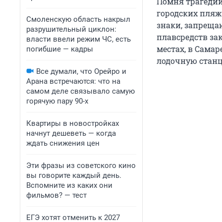
Помня трагедии
городских пляж
Смоленскую область накрыл
знаки, запреща
разрушительный циклон:
плавсредств за
власти ввели режим ЧС, есть
местах, в Сама
погибшие — кадры
лодочную станц
Все думали, что Орейро и
Арана встречаются: что на
самом деле связывало самую
горячую пару 90-х
Квартиры в новостройках
начнут дешеветь — когда
ждать снижения цен
Эти фразы из советского кино
вы говорите каждый день.
Вспомните из каких они
фильмов? — тест
ЕГЭ хотят отменить к 2027