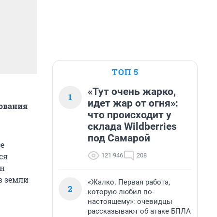
ТОП 5
«Тут очень жарко,
1
идет жар от огня»:
зования
что происходит у
склада Wildberries
под Самарой
се
ся
121 946
208
ан
в земли
«Жалко. Первая работа,
2
которую любил по-
настоящему»: очевидцы
рассказывают об атаке БПЛА