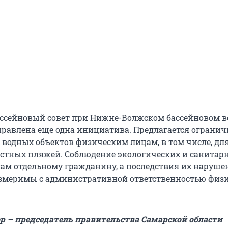
Бассейновый совет при Нижне-Волжском бассейновом 
равлена еще одна инициатива. Предлагается огранич
 водных объектов физическим лицам, в том числе, дл
стных пляжей. Соблюдение экологических и санитар
илам отдельному гражданину, а последствия их наруш
змеримы с административной ответственностью физ
р – председатель правительства Самарской области