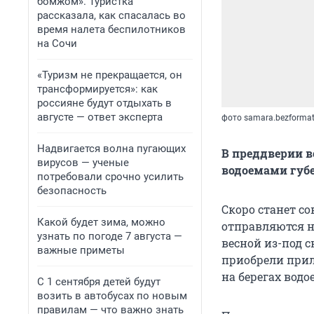
бомжом». Туристка
рассказала, как спасалась во
время налета беспилотников
на Сочи
«Туризм не прекращается, он
трансформируется»: как
россияне будут отдыхать в
августе — ответ эксперта
фото samara.bezformat
Надвигается волна пугающих
В преддверии в
вирусов — ученые
водоемами губ
потребовали срочно усилить
безопасность
Скоро станет со
Какой будет зима, можно
отправляются н
узнать по погоде 7 августа —
весной из-под 
важные приметы
приобрели прил
на берегах водо
С 1 сентября детей будут
возить в автобусах по новым
правилам — что важно знать