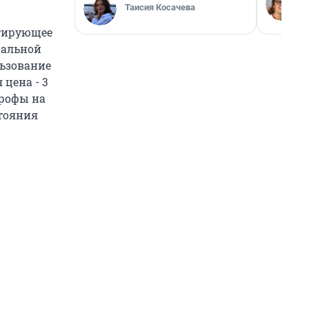
Таисия Косачева
нтирующее
ральной
льзование
 цена - 3
трофы на
тояния