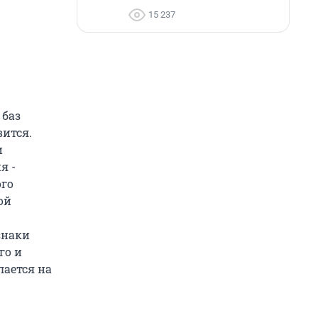
15 237
 баз
вится.
и
я -
ого
ой
знаки
го и
лается на