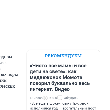
РЕКОМЕНДУЕМ
водном
ить
«Чисто все мамы и все
я
дети на свете»: как
ных норм
медвежонок Момота
ений
покорил буквально весь
ических
интернет. Видео
18 часов
6 820
Обсудить
«Все еще в шоке»: сыну Трусовой
исполнился год — трогательный пост