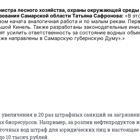
истра лесного хозяйства, охраны окружающей среды
ования Самарской области Татьяна Сафронова:
«В эт
ом начата аналогичная работа и по малым рекам. Пер
ьшой Кинель. Также разработаны законодательные ини
ят усилить ответственность за состояние водных объе
уже направлены в Самарскую губернскую Думу».
я увеличения в 20 раз штрафных санкций за загрязне
х биоресурсов. Например, за розлив нефтепродуктов и
очных вод штраф для юридических лиц в настоящее
до 10 тысяч рублей.