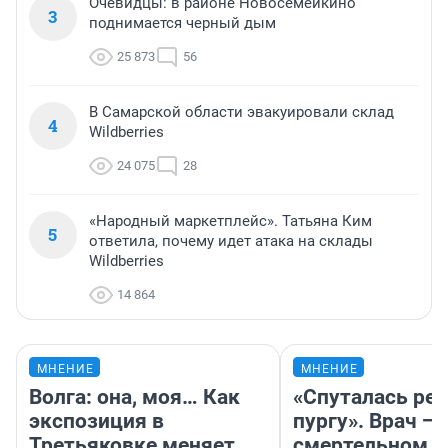
Очевидцы: в районе Новосемейкино
3
поднимается черный дым
25 873
56
В Самарской области эвакуировали склад
4
Wildberries
24 075
28
«Народный маркетплейс». Татьяна Ким
5
ответила, почему идет атака на склады
Wildberries
14 864
МНЕНИЕ
МНЕНИЕ
Волга: она, моя… Как
«Спуталась реч
экспозиция в
пургу». Врач — 
Третьяковке меняет
смертельном д