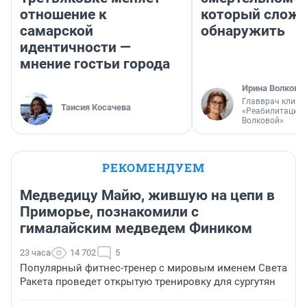
отношение к
который слож
самарской
обнаружить
идентичности —
мнение гостьи города
Ирина Волкова
Главврач клини
Таисия Косачева
«Реабилитация 
Волковой»
РЕКОМЕНДУЕМ
Медведицу Майю, жившую на цепи в
Приморье, познакомили с
гималайским медведем Фиником
23 часа
14 702
5
Популярный фитнес-тренер с мировым именем Света
Ракета проведет открытую тренировку для сургутян