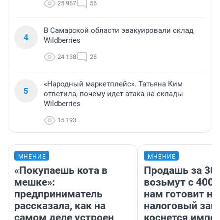
25 967
56
В Самарской области эвакуировали склад
4
Wildberries
24 138
28
«Народный маркетплейс». Татьяна Ким
5
ответила, почему идет атака на склады
Wildberries
15 193
МНЕНИЕ
МНЕНИЕ
«Покупаешь кота в
Продашь за 300
мешке»:
возьмут с 4000
предприниматель
нам готовит н
рассказала, как на
налоговый зако
самом деле устроен
коснется импор