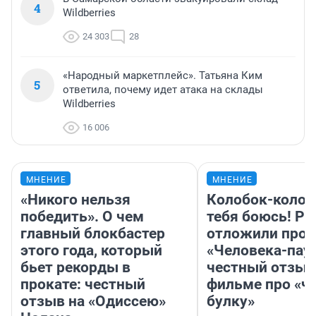
4
Wildberries
24 303
28
«Народный маркетплейс». Татьяна Ким
5
ответила, почему идет атака на склады
Wildberries
16 006
МНЕНИЕ
МНЕНИЕ
«Никого нельзя
Колобок-колобо
победить». О чем
тебя боюсь! Ра
главный блокбастер
отложили прок
этого года, который
«Человека-пау
бьет рекорды в
честный отзыв
прокате: честный
фильме про «ч
отзыв на «Одиссею»
булку»