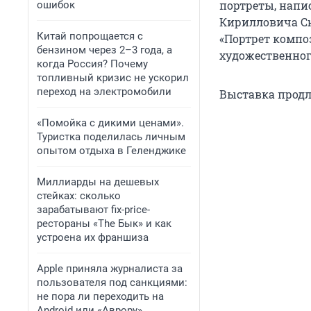
портреты, напи
ошибок
Кирилловича Сю
Китай попрощается с
«Портрет композ
бензином через 2–3 года, а
художественног
когда Россия? Почему
топливный кризис не ускорил
переход на электромобили
Выставка продли
«Помойка с дикими ценами».
Туристка поделилась личным
опытом отдыха в Геленджике
Миллиарды на дешевых
стейках: сколько
зарабатывают fix-price-
рестораны «The Бык» и как
устроена их франшиза
Apple приняла журналиста за
пользователя под санкциями:
не пора ли переходить на
Android или «Аврору»