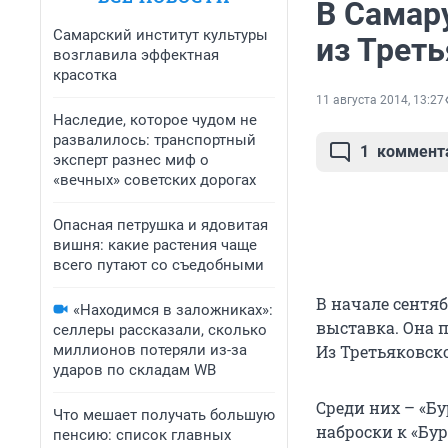
В Самар
Самарский институт культуры
из Треть
возглавила эффектная
красотка
11 августа 2014, 13:27
Наследие, которое чудом не
развалилось: транспортный
1
коммент
эксперт разнес миф о
«вечных» советских дорогах
Опасная петрушка и ядовитая
вишня: какие растения чаще
всего путают со съедобными
В начале сентя
«Находимся в заложниках»:
выставка. Она 
селлеры рассказали, сколько
миллионов потеряли из-за
Из Третьяковско
ударов по складам WB
Среди них – «Бу
Что мешает получать большую
наброски к «Бур
пенсию: список главных