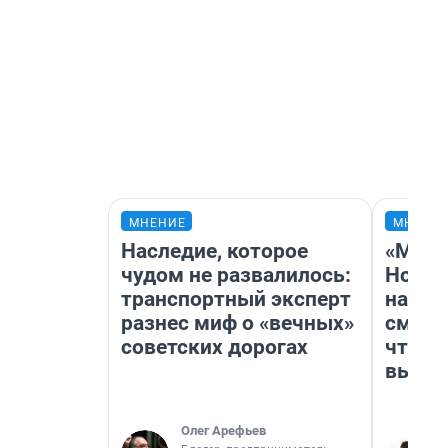
МНЕНИЕ
МНЕНИ
Наследие, которое
«Мы в
чудом не развалилось:
Нолан
транспортный эксперт
настр
разнес миф о «вечных»
смотр
советских дорогах
чтобы
выгля
Олег Арефьев