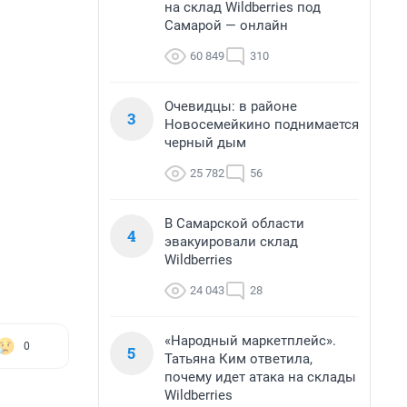
на склад Wildberries под
Самарой — онлайн
60 849
310
Очевидцы: в районе
3
Новосемейкино поднимается
черный дым
25 782
56
В Самарской области
4
эвакуировали склад
Wildberries
24 043
28
«Народный маркетплейс».
0
5
Татьяна Ким ответила,
почему идет атака на склады
Wildberries