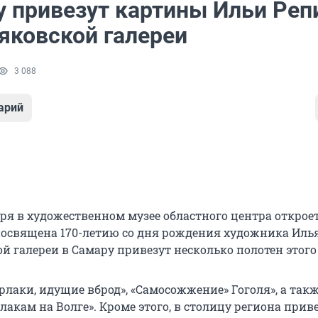
у привезут картины Ильи Реп
яковской галереи
3 088
арий
бря в художественном музее областного центра открое
посвящена 170-летию со дня рождения художника Илья
й галереи в Самару привезут несколько полотен этого
рлаки, идущие вброд», «Самосожжение» Гоголя», а так
лакам на Волге». Кроме этого, в столицу региона прив