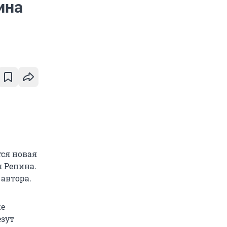
ина
тся новая
 Репина.
 автора.
же
езут