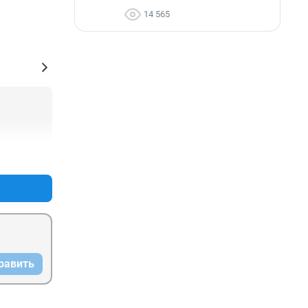
14 565
+0
–0
равить