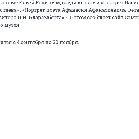
санные Ильей Репиным, среди которых «Портрет Васи
таева» , «Портрет поэта Афанасия Афанасиевича Фета
итора П.И. Бларамберга». Об этом сообщает сайт Сама
о музея.
тся с 4 сентября по 30 ноября.