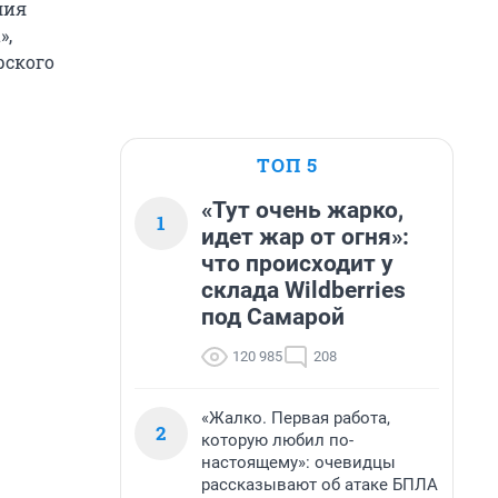
лия
»,
рского
ТОП 5
«Тут очень жарко,
1
идет жар от огня»:
что происходит у
склада Wildberries
под Самарой
120 985
208
«Жалко. Первая работа,
2
которую любил по-
настоящему»: очевидцы
рассказывают об атаке БПЛА