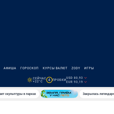
АФИША
ГОРОСКОП
КУРСЫ ВАЛЮТ
ZODY
ИГРЫ
USD 80,93
СЕЙЧАС
4
ПРОБКИ
+22°C
EUR 93,19
ает скульптуры в парках
Закрылась легендар