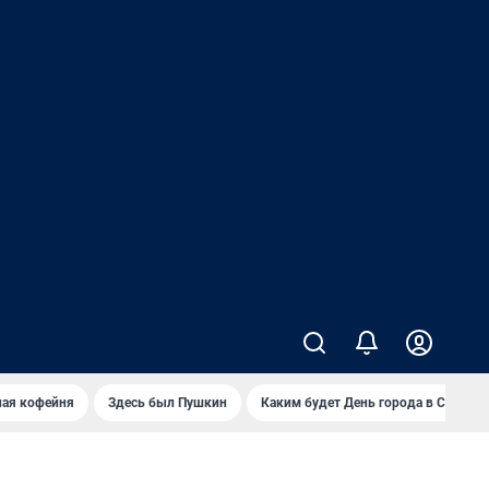
ная кофейня
Здесь был Пушкин
Каким будет День города в Самаре