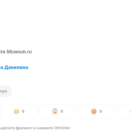
йта Museum.ru
а Данилина
тура
0
0
0
ыделите фрагмент и нажмите Ctrl+Enter