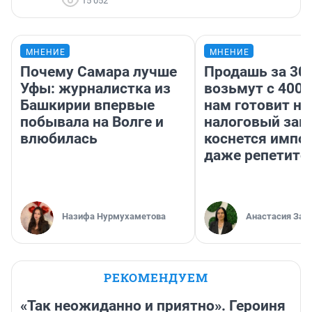
15 052
МНЕНИЕ
МНЕНИЕ
Почему Самара лучше
Продашь за 300
Уфы: журналистка из
возьмут с 4000
Башкирии впервые
нам готовит н
побывала на Волге и
налоговый зако
влюбилась
коснется импор
даже репетито
Назифа Нурмухаметова
Анастасия Зав
РЕКОМЕНДУЕМ
«Так неожиданно и приятно». Героиня