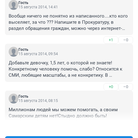
Гость
15 августа 2014, 14:41
Вообще ничего не понятно из написанного....кто кого 
выселяет, за что ??? Напишите в Прокуратуру, в 
раздел обращения граждан, можно через интернет-
приемную
+1
–0
Гость
15 августа 2014, 09:54
Добавьте девочку, 1,5 лет, о которой не знаете! 
Конкретному человеку помочь, слабо? Относится к 
СМИ, любящие масштабы, а не конкретику. В 
Советском райсуде рассматривается встречный иск 
+0
–0
гр. О. к гражданам, которые, фактически, обманули ее 
- в отношении квартиры. Из 5 заседаний лишь на 1 
Гость
пришли "защитники" из департамента и то, после 
15 августа 2014, 08:15
письменного обращения к ним О. о защите, а сейчас 
Миллионам людей мы можем помогать, а своим 
прислали "бумажку"- рассмотрите без нас. По 1-му 
Самарским детям нет!Стыдно должно быть!
гражд. делу - о выселении О. и ее дочери Софьи, 
которой 1, 5 годика рассмотрение дела 
+0
–0
приостановлено до рассмотрения данного дела. В 
деле участвовал прокурор, но дело приостановлено, 