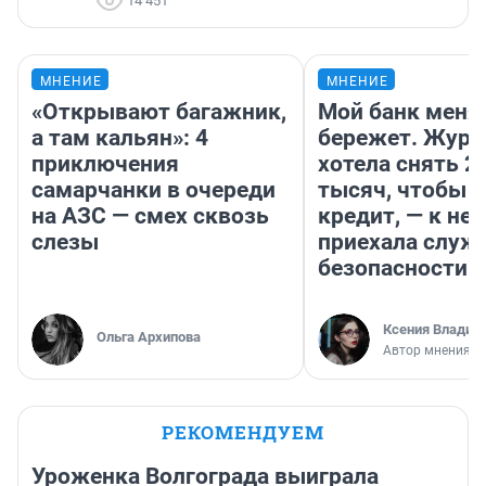
14 451
МНЕНИЕ
МНЕНИЕ
«Открывают багажник,
Мой банк меня
а там кальян»: 4
бережет. Журн
приключения
хотела снять 2
самарчанки в очереди
тысяч, чтобы п
на АЗС — смех сквозь
кредит, — к не
слезы
приехала служ
безопасности
Ксения Владим
Ольга Архипова
Автор мнения
РЕКОМЕНДУЕМ
Уроженка Волгограда выиграла