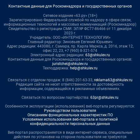
Контактные данные для Роскомнадзора и государственных органов
Сетевое издание «63.ру» (18+)
Зарегистрировано Федеральной службой по надзору в сфере связи,
информационных технологий и массовых коммуникаций (Роскомнадзор)
Свидетельство о регистрации СМИ: ЭЛ № ФС77-86466 от 11 декабря
2023 г.
Учредитель: ООО «ИНТЕРНЕТ ТЕХНОЛОГИИ»
Главный редактор: Зиновьев Евгений Юрьевич
Адрес редакции: 443080, г. Самара, пр. Карла Маркса, д. 201б, этаж 12,
офис 22, 23, +7 (960) 8-321-574
Электронный адрес редакции:
63@shkulev.ru
Контактные данные для Роскомнадзора и государственных органов:
juristchel@shkulev.ru
Техподдержка:
help@shkulev.ru
Связаться с отделом продаж: 8 (846) 201-63-33,
reklama63@shkulev.ru
Редакция сайта не несет ответственности за достоверность
информации, содержащейся в рекламных объявлениях.
Связаться по вопросам партнёрства:
63pr@shkulev.ru
Особенности эксплуатации (использования) веб-портала регулируются:
Руководством пользователя
Описанием функциональных характеристик ПО
Условиями использования веб-портала и политикой
конфиденциальности персональных данных
Веб-портал распространяется в виде интернет-сервиса, специальные
действия по установке на стороне пользователя не требуются