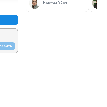
Надежда Губарь
+0
–0
равить