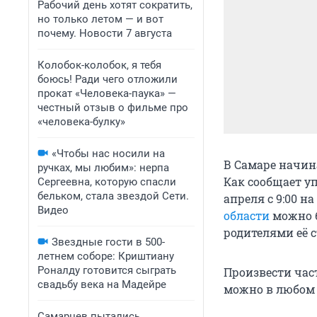
Рабочий день хотят сократить,
но только летом — и вот
почему. Новости 7 августа
Колобок-колобок, я тебя
боюсь! Ради чего отложили
прокат «Человека-паука» —
честный отзыв о фильме про
«человека-булку»
«Чтобы нас носили на
В Самаре начин
ручках, мы любим»: нерпа
Как сообщает у
Сергеевна, которую спасли
бельком, стала звездой Сети.
апреля с 9:00 на
Видео
области
можно б
родителями её с
Звездные гости в 500-
летнем соборе: Криштиану
Роналду готовится сыграть
Произвести час
свадьбу века на Мадейре
можно в любом 
Самарцев пытались