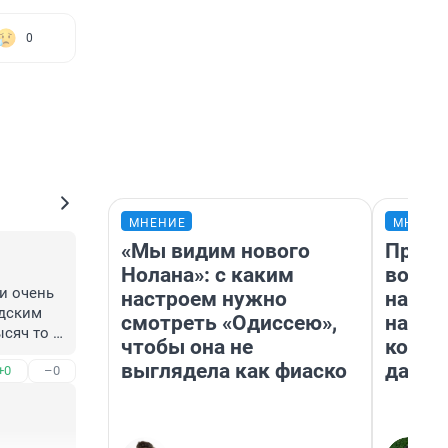
0
МНЕНИЕ
МНЕНИ
«Мы видим нового
Прода
Нолана»: с каким
возьм
и очень 
настроем нужно
нам г
дским 
смотреть «Одиссею»,
налог
сяч то 
чтобы она не
косне
выглядела как фиаско
даже 
+0
–0