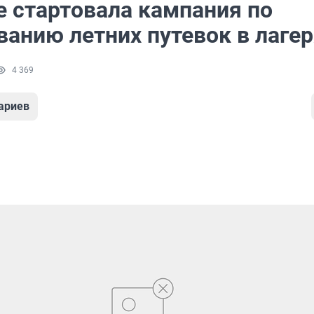
е стартовала кампания по
ванию летних путевок в лаге
4 369
ариев