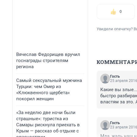
0
Увидели опечатку? В
Вячеслав Федорищев вручил
госнаграды строителям
КОММЕНТАР
региона
Гость
Самый сексуальный мужчина
25 апреля 2016
Турции: чем Омер из
Какие вы злые...
«Клюквенного щербета»
быстро разбираю
покорил женщин
властям за это. 
вперёд!!! Для че
«За неделю две ночи были
страшные»: туристка из
Гость
Самары рискнула приехать в
23 апреля 2016
Крым — рассказ об отдыхе с
Мда, жаль наш н