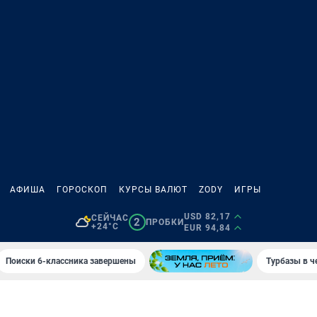
АФИША
ГОРОСКОП
КУРСЫ ВАЛЮТ
ZODY
ИГРЫ
USD 82,17
СЕЙЧАС
2
ПРОБКИ
+24°C
EUR 94,84
Поиски 6-классника завершены
Турбазы в ч