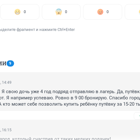
0
0
0
ыделите фрагмент и нажмите Ctrl+Enter
ИИ
9
, 14:49
 Я свою дочь уже 4 год подряд отправляю в лагерь. Да, путёвк
т. Я например успеваю. Ровно в 9 00 бронирую. Спасибо горо
А кто может себе позволить купить ребёнку путёвку за 15-20 ты
го гадости писать сразу.
, 16:15
арод, который счастлив от таких мелких подачек!