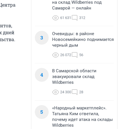
на склад Wildberries под
 Центра
Самарой — онлайн
61 631
312
нтов,
х дней
Очевидцы: в районе
3
ьства.
Новосемейкино поднимается
черный дым
26 072
56
В Самарской области
4
эвакуировали склад
Wildberries
24 300
28
«Народный маркетплейс».
5
Татьяна Ким ответила,
почему идет атака на склады
Wildberries