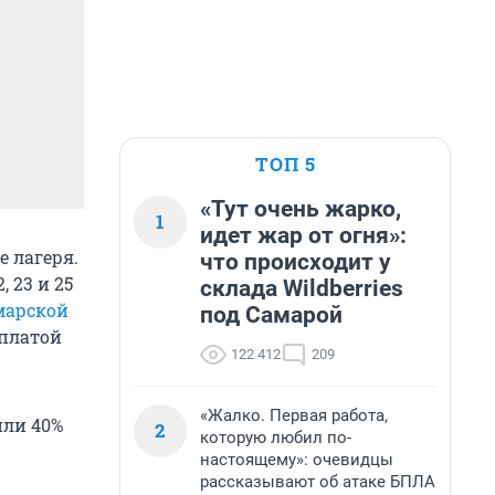
ТОП 5
«Тут очень жарко,
1
идет жар от огня»:
 лагеря.
что происходит у
 23 и 25
склада Wildberries
марской
под Самарой
оплатой
122 412
209
«Жалко. Первая работа,
или 40%
2
которую любил по-
настоящему»: очевидцы
рассказывают об атаке БПЛА