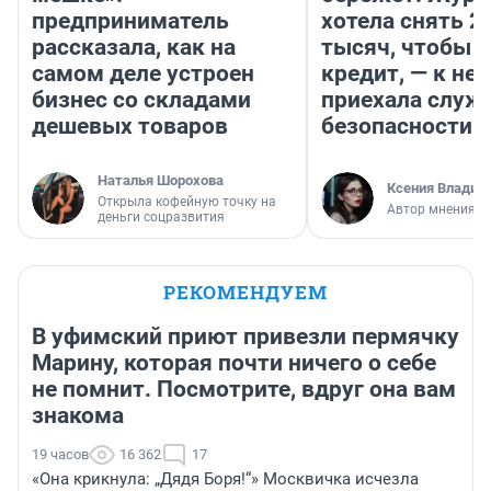
предприниматель
хотела снять 2
рассказала, как на
тысяч, чтобы п
самом деле устроен
кредит, — к не
бизнес со складами
приехала служ
дешевых товаров
безопасности
Наталья Шорохова
Ксения Владим
Открыла кофейную точку на
Автор мнения
деньги соцразвития
РЕКОМЕНДУЕМ
В уфимский приют привезли пермячку
Марину, которая почти ничего о себе
не помнит. Посмотрите, вдруг она вам
знакома
19 часов
16 362
17
«Она крикнула: „Дядя Боря!“» Москвичка исчезла