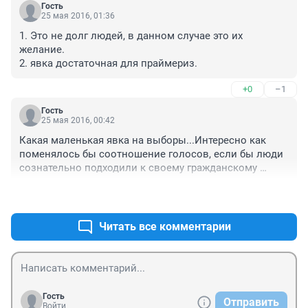
Гость
25 мая 2016, 01:36
1. Это не долг людей, в данном случае это их 
желание.

2. явка достаточная для праймериз.
+0
–1
Гость
25 мая 2016, 00:42
Какая маленькая явка на выборы...Интересно как 
поменялось бы соотношение голосов, если бы люди 
сознательно подходили к своему гражданскому 
долгу. Видимо многим все равно - а потом говорят 
+0
–3
"кандидаты не те, выбрали не тех, власть не та" - 
потому что ваш голос остался при вас, пока вы 
думали, что ничего не решаете
Читать все комментарии
Гость
Отправить
Войти