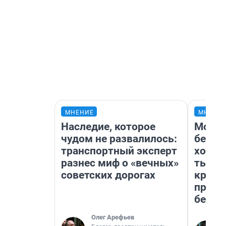
МНЕНИЕ
МНЕНИ
Наследие, которое
Мой б
чудом не развалилось:
береж
транспортный эксперт
хотел
разнес миф о «вечных»
тысяч
советских дорогах
креди
приех
безоп
Олег Арефьев