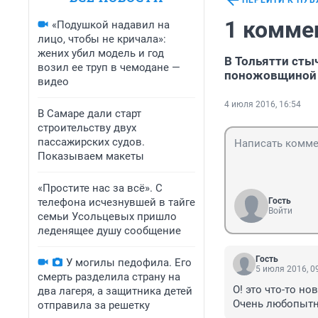
ПЕРЕЙТИ К ПУ
1 комме
«Подушкой надавил на
лицо, чтобы не кричала»:
жених убил модель и год
В Тольятти сты
возил ее труп в чемодане —
поножовщиной
видео
4 июля 2016, 16:54
В Самаре дали старт
строительству двух
пассажирских судов.
Показываем макеты
«Простите нас за всё». С
телефона исчезнувшей в тайге
Гость
Войти
семьи Усольцевых пришло
леденящее душу сообщение
Гость
У могилы педофила. Его
5 июля 2016, 0
смерть разделила страну на
О! это что-то но
два лагеря, а защитника детей
Очень любопытно
отправила за решетку