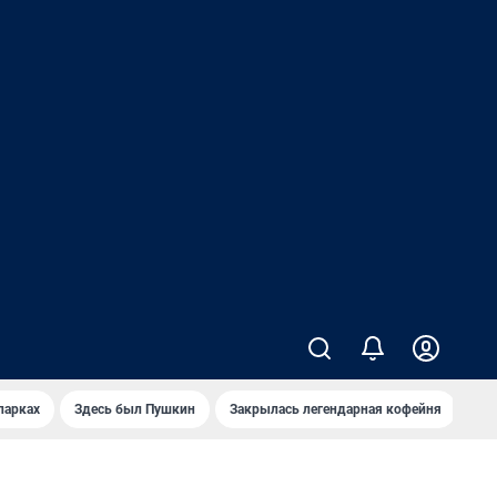
парках
Здесь был Пушкин
Закрылась легендарная кофейня
Ка