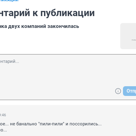
БЛИКАЦИИ
нтарий к публикации
чка двух компаний закончилась
Отп
9:46
вое... не банально "пили-пили" и поссорились...

...