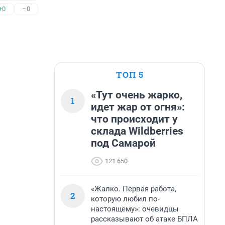
+0
–0
ТОП 5
«Тут очень жарко,
1
идет жар от огня»:
что происходит у
склада Wildberries
под Самарой
121 650
«Жалко. Первая работа,
2
которую любил по-
настоящему»: очевидцы
рассказывают об атаке БПЛА