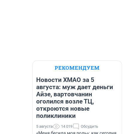
РЕКОМЕНДУЕМ
Новости ХМАО за 5
августа: муж дает деньги
Айзе, вартовчанин
оголился возле ТЦ,
откроются новые
поликлиники
5 августа
14 019
Обсудить
«Меня бесила моя роль»: как сегодня