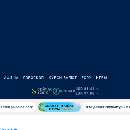
АФИША
ГОРОСКОП
КУРСЫ ВАЛЮТ
ZODY
ИГРЫ
USD 81,41
СЕЙЧАС
3
ПРОБКИ
+26°C
EUR 94,06
яется рыба в Волге
Кто делает скульптуры в 