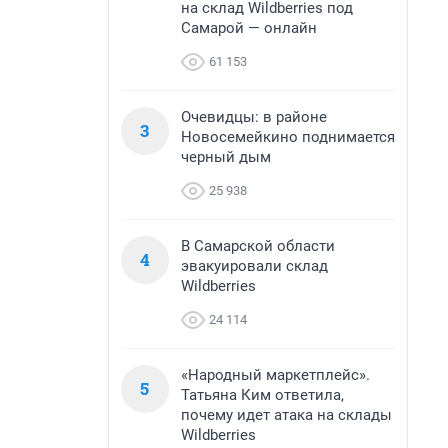
на склад Wildberries под
Самарой — онлайн
61 153
Очевидцы: в районе
3
Новосемейкино поднимается
черный дым
25 938
В Самарской области
4
эвакуировали склад
Wildberries
24 114
«Народный маркетплейс».
5
Татьяна Ким ответила,
почему идет атака на склады
Wildberries