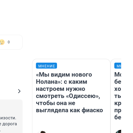
0
МНЕНИЕ
МНЕНИ
«Мы видим нового
Мой б
Нолана»: с каким
береж
настроем нужно
хотел
смотреть «Одиссею»,
тысяч
чтобы она не
креди
выглядела как фиаско
приех
безоп
изости. 
 дорога 