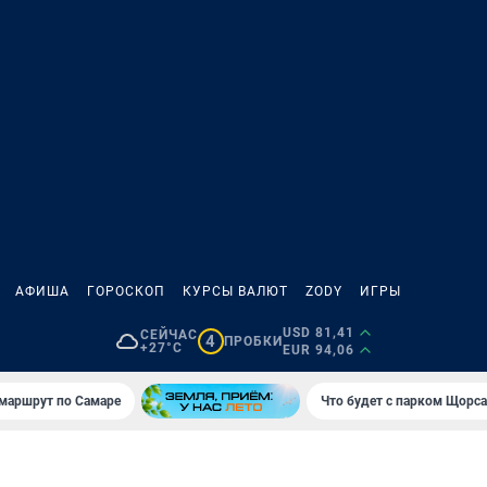
АФИША
ГОРОСКОП
КУРСЫ ВАЛЮТ
ZODY
ИГРЫ
USD 81,41
СЕЙЧАС
4
ПРОБКИ
+27°C
EUR 94,06
маршрут по Самаре
Что будет с парком Щорса