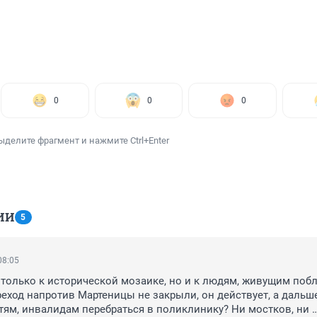
0
0
0
ыделите фрагмент и нажмите Ctrl+Enter
ИИ
5
08:05
 только к исторической мозаике, но и к людям, живущим побл
ход напротив Мартеницы не закрыли, он действует, а дальше
етям, инвалидам перебраться в поликлинику? Ни мостков, ни 