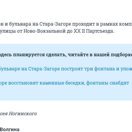
в и бульвара на Стара-Загоре проходит в рамках ком
улицы от Ново-Вокзальной до XX II Партсъезда.
здесь планируется сделать, читайте в нашей подборк
бульваре на Стара-Загоре построят три фонтана и уло
оре восстановят каменные беседки, фонтаны снабдят
ксея Ногинского
Волгина