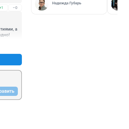
 с 
Надежда Губарь
+1
–0
оем ВСЮ 
иями, а 
здно!
+2
–0
равить