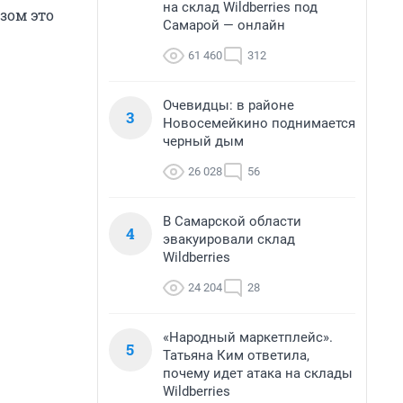
на склад Wildberries под
зом это
Самарой — онлайн
61 460
312
Очевидцы: в районе
3
Новосемейкино поднимается
черный дым
26 028
56
В Самарской области
4
эвакуировали склад
Wildberries
24 204
28
«Народный маркетплейс».
5
Татьяна Ким ответила,
почему идет атака на склады
Wildberries