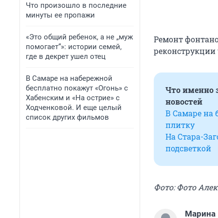
Что произошло в последние
минуты ее пропажи
«Это общий ребенок, а не „муж
Ремонт фонтано
помогает“»: истории семей,
реконструкции 
где в декрет ушел отец
В Самаре на набережной
бесплатно покажут «Огонь» с
Что именно 
Хабенским и «На острие» с
новостей
Ходченковой. И еще целый
В Самаре на 
список других фильмов
плитку
На Стара-Заг
подсветкой
Фото: Фото Але
Марина 