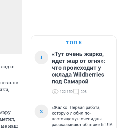
ТОП 5
«Тут очень жарко,
1
идет жар от огня»:
кладке
что происходит у
склада Wildberries
под Самарой
онтанов
ики,
122 150
208
«Жалко. Первая работа,
2
мэру
которую любил по-
метил,
настоящему»: очевидцы
рассказывают об атаке БПЛА
орые наш