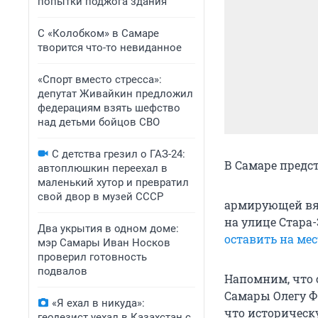
попытки поджога здания
С «Колобком» в Самаре
творится что-то невиданное
«Спорт вместо стресса»:
депутат Живайкин предложил
федерациям взять шефство
над детьми бойцов СВО
С детства грезил о ГАЗ-24:
В Самаре предс
автоплюшкин переехал в
маленький хутор и превратил
свой двор в музей СССР
армирующей вя
на улице Стара-
Два укрытия в одном доме:
оставить на мес
мэр Самары Иван Носков
проверил готовность
подвалов
Напомним, что 
Самары Олегу Ф
«Я ехал в никуда»:
что историчес
геодезист уехал в Казахстан с