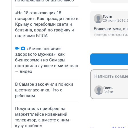
потенциально опасное мясо
пешеходных доро
требованием пер
«На 18 отдыхающих 18
ЗАГОРУ!
Гость
поваров». Как проходит лето в
20 июля 2016, 
Крыму с перебоями света и
Божечки мои, в 
бензина, водой по графику и
теперь спохвати
налетами БПЛА
«У меня питание
здорового мужика»: как
бизнесвумен из Самары
построила лучшее в мире тело
— видео
В Самаре закончили поиски
Гость
шестиклассника. Что с
Войти
ребенком
Покупатель приобрел на
маркетплейсе новенький
телевизор, а вместе с ним —
кучу проблем