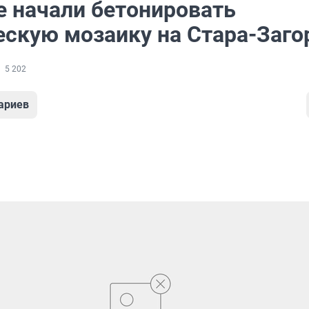
е начали бетонировать
ескую мозаику на Стара-Заго
5 202
ариев