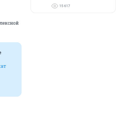
15 617
плексной
е
жат