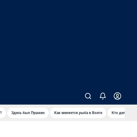
?
Здесь был Пушкин
Как меняется рыба в Волге
Кто делает ск