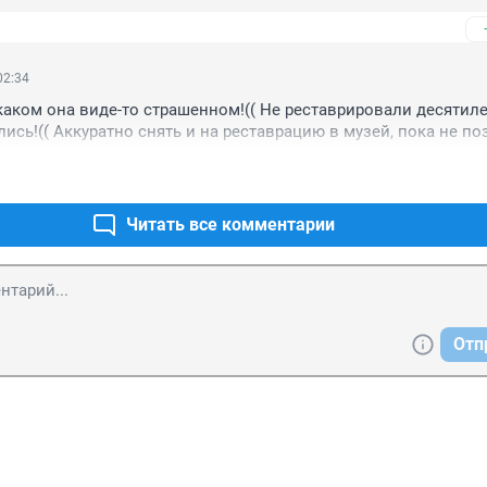
жек не оставили И это еще дожди не прошли, а то мы выйдем
еносить нас на руках через раскуроченный бульвар и перекр
02:34
каком она виде-то страшенном!(( Не реставрировали десятилет
лись!(( Аккуратно снять и на реставрацию в музей, пока не по
Читать все комментарии
Отп