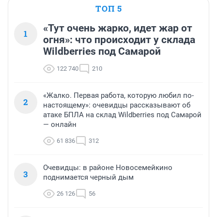
ТОП 5
«Тут очень жарко, идет жар от
1
огня»: что происходит у склада
Wildberries под Самарой
122 740
210
«Жалко. Первая работа, которую любил по-
2
настоящему»: очевидцы рассказывают об
атаке БПЛА на склад Wildberries под Самарой
— онлайн
61 836
312
Очевидцы: в районе Новосемейкино
3
поднимается черный дым
26 126
56