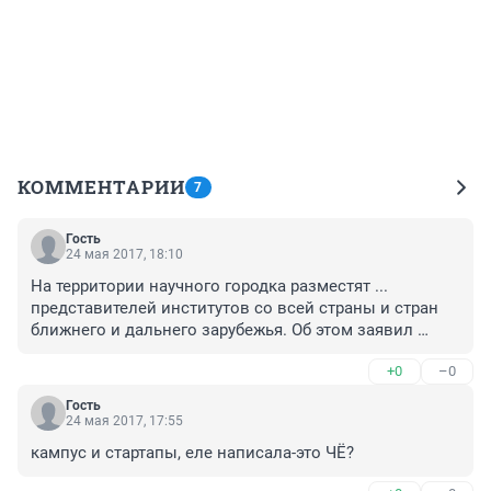
КОММЕНТАРИИ
7
Гость
24 мая 2017, 18:10
На территории научного городка разместят ... 
представителей институтов со всей страны и стран 
ближнего и дальнего зарубежья. Об этом заявил 
губернатор Самарской области Николай Меркушкин. 
+0
–0
Забыл губер пояснить, а чего эта толпа 
представителей делать-то будет?
Гость
24 мая 2017, 17:55
кампус и стартапы, еле написала-это ЧЁ?