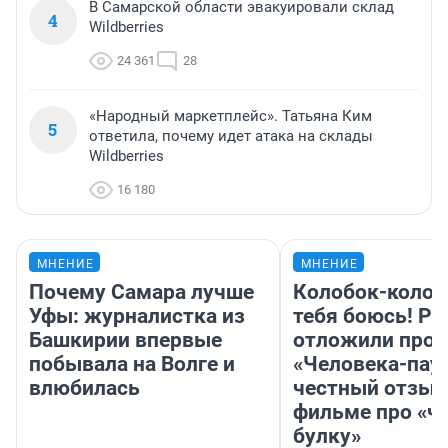
В Самарской области эвакуировали склад
4
Wildberries
24 361
28
«Народный маркетплейс». Татьяна Ким
5
ответила, почему идет атака на склады
Wildberries
16 180
МНЕНИЕ
МНЕНИЕ
Почему Самара лучше
Колобок-колобо
Уфы: журналистка из
тебя боюсь! Ра
Башкирии впервые
отложили прок
побывала на Волге и
«Человека-пау
влюбилась
честный отзыв
фильме про «ч
булку»