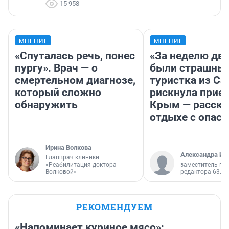
15 958
МНЕНИЕ
МНЕНИЕ
«Спуталась речь, понес
«За неделю две
пургу». Врач — о
были страшные
смертельном диагнозе,
туристка из С
который сложно
рискнула приех
обнаружить
Крым — расска
отдыхе с опас
Ирина Волкова
Александра Ис
Главврач клиники
«Реабилитация доктора
заместитель гл
Волковой»
редактора 63.RU
РЕКОМЕНДУЕМ
«Напоминает куриное мясо»: