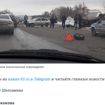
чили значительные повреждения
ь на
канал 63.ru в Telegram
и читайте главные новост
я Шеломеева
Скокова