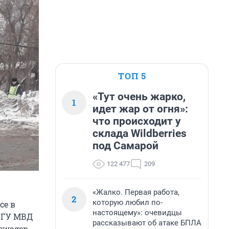
ТОП 5
«Тут очень жарко,
1
идет жар от огня»:
что происходит у
склада Wildberries
под Самарой
122 477
209
«Жалко. Первая работа,
2
которую любил по-
се в
настоящему»: очевидцы
в ГУ МВД
рассказывают об атаке БПЛА
swagen.