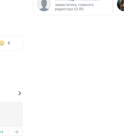
заместитель главного
редактора 63.RU
0
+3
–0