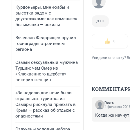
Курдоньеры, мини-хабы и
высотки рядом с
двухэтажками: как изменится
ДТП
Безымянка — эскизы
Вячеслав Федорищев вручил
0
госнаграды строителям
региона
Увидели опечатку? В
Самый сексуальный мужчина
Турции: чем Омер из
«Клюквенного щербета»
покорил женщин
КОММЕНТАР
«За неделю две ночи были
страшные»: туристка из
Гость
Самары рискнула приехать в
4 февраля 2018
Крым — рассказ об отдыхе с
Когда же начнут
опасностями
Озвучены условия набора