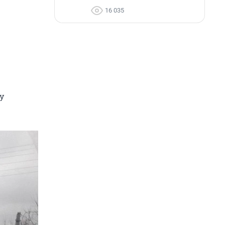
16 035
у