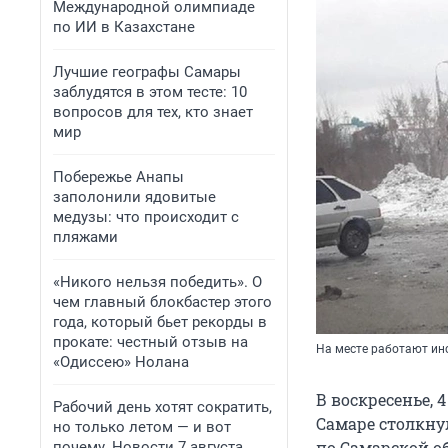
Международной олимпиаде
по ИИ в Казахстане
Лучшие географы Самары
заблудятся в этом тесте: 10
вопросов для тех, кто знает
мир
Побережье Анапы
заполонили ядовитые
медузы: что происходит с
пляжами
«Никого нельзя победить». О
чем главный блокбастер этого
года, который бьет рекорды в
прокате: честный отзыв на
На месте работают и
«Одиссею» Нолана
В воскресенье, 
Рабочий день хотят сократить,
Самаре столкну
но только летом — и вот
по Самарской об
почему. Новости 7 августа