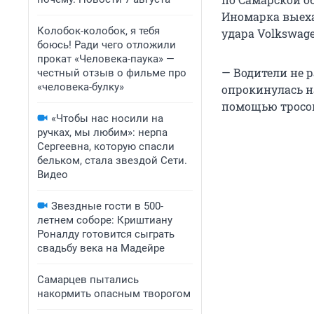
Иномарка выеха
Колобок-колобок, я тебя
удара Volkswage
боюсь! Ради чего отложили
прокат «Человека-паука» —
— Водители не р
честный отзыв о фильме про
«человека-булку»
опрокинулась н
помощью тросов
«Чтобы нас носили на
ручках, мы любим»: нерпа
Сергеевна, которую спасли
бельком, стала звездой Сети.
Видео
Звездные гости в 500-
летнем соборе: Криштиану
Роналду готовится сыграть
свадьбу века на Мадейре
Самарцев пытались
накормить опасным творогом