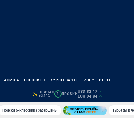
АФИША
ГОРОСКОП
КУРСЫ ВАЛЮТ
ZODY
ИГРЫ
USD 82,17
СЕЙЧАС
1
ПРОБКИ
+22°C
EUR 94,84
Поиски 6-классника завершены
Турбазы в ч