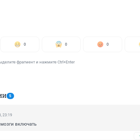
0
0
0
ыделите фрагмент и нажмите Ctrl+Enter
ИИ
5
, 23:19
 мозги включать