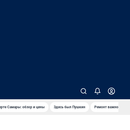
ерте Самары: обзор и цены
Здесь был Пушкин
Ремонт важного мос