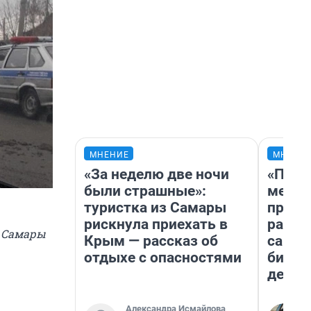
МНЕНИЕ
МНЕНИ
«За неделю две ночи
«Поку
были страшные»:
мешке
туристка из Самары
предп
рискнула приехать в
расска
и Самары
Крым — рассказ об
самом
отдыхе с опасностями
бизне
дешев
Александра Исмайлова