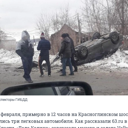
нспекторы ГИБДД
4 февраля, примерно в 12 часов на Красноглинском шос
лись три легковых автомобиля. Как рассказали 63.ru 
ласти, «Лада Калина» совершала маневр и задела Volk