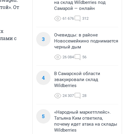
на склад Wildberries под
той». От
Самарой — онлайн
61 676
312
их
Очевидцы: в районе
илами с
3
Новосемейкино поднимается
черный дым
26 084
56
В Самарской области
4
эвакуировали склад
Wildberries
24 307
28
«Народный маркетплейс».
5
Татьяна Ким ответила,
почему идет атака на склады
Wildberries