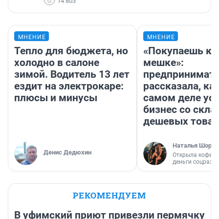
14 803
МНЕНИЕ
МНЕНИЕ
Тепло для бюджета, но
«Покупаешь ко
холодно в салоне
мешке»:
зимой. Водитель 13 лет
предпринимат
ездит на электрокаре:
рассказала, как
плюсы и минусы
самом деле ус
бизнес со скл
дешевых това
Наталья Шорох
Денис Дедюхин
Открыла кофейн
деньги соцразв
РЕКОМЕНДУЕМ
В уфимский приют привезли пермячку