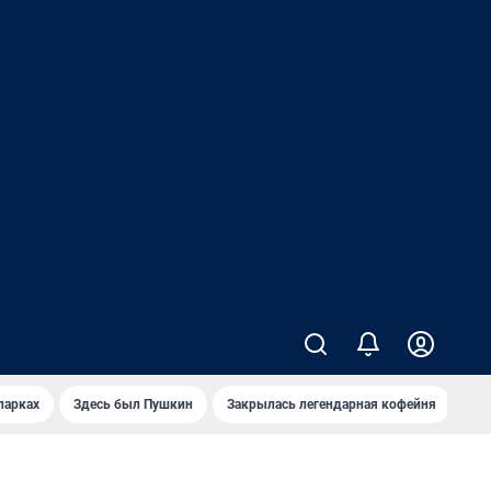
парках
Здесь был Пушкин
Закрылась легендарная кофейня
Ка