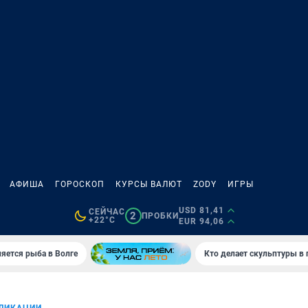
АФИША
ГОРОСКОП
КУРСЫ ВАЛЮТ
ZODY
ИГРЫ
USD 81,41
СЕЙЧАС
2
ПРОБКИ
+22°C
EUR 94,06
яется рыба в Волге
Кто делает скульптуры в 