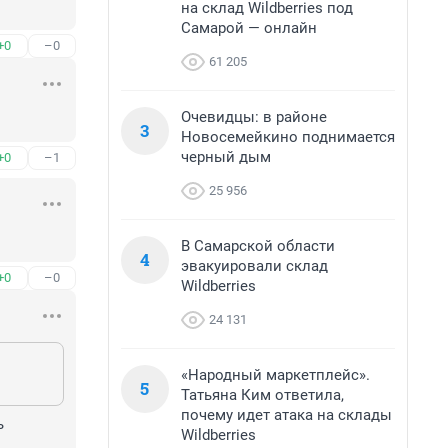
на склад Wildberries под
Самарой — онлайн
+0
–0
61 205
Очевидцы: в районе
3
Новосемейкино поднимается
черный дым
+0
–1
25 956
В Самарской области
4
эвакуировали склад
+0
–0
Wildberries
24 131
«Народный маркетплейс».
5
Татьяна Ким ответила,
почему идет атака на склады
 
Wildberries