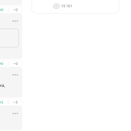
15 161
+0
–0
+0
–0
а, 
+2
–3