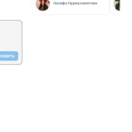
Назифа Нурмухаметова
равить