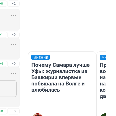
+0
–2
+1
–0
МНЕНИЕ
МНЕНИ
+4
–0
Почему Самара лучше
Прода
Уфы: журналистка из
возьм
Башкирии впервые
нам г
побывала на Волге и
налог
влюбилась
косне
даже 
+0
–0