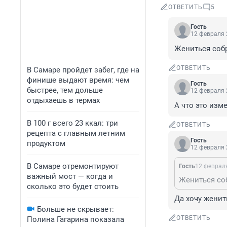
ОТВЕТИТЬ
5
Гость
12 февраля 
Жениться соб
ОТВЕТИТЬ
В Самаре пройдет забег, где на
финише выдают время: чем
Гость
быстрее, тем дольше
12 февраля 
отдыхаешь в термах
А что это изм
В 100 г всего 23 ккал: три
ОТВЕТИТЬ
рецепта с главным летним
Гость
продуктом
12 февраля 
В Самаре отремонтируют
Гость
12 февраля
важный мост — когда и
Жениться со
сколько это будет стоить
Да хочу женит
Больше не скрывает:
ОТВЕТИТЬ
Полина Гагарина показала