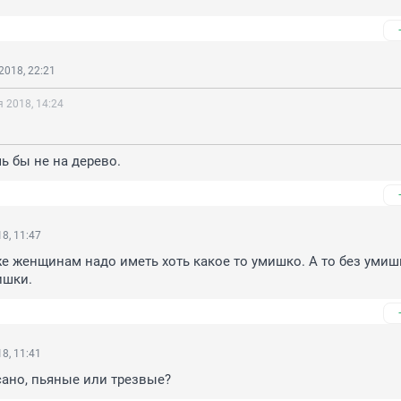
2018, 22:21
 2018, 14:24
шь бы не на дерево.
8, 11:47
же женщинам надо иметь хоть какое то умишко. А то без умишк
ишки.
8, 11:41
ано, пьяные или трезвые?