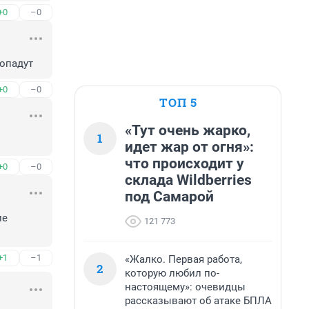
+0
–0
попадут
+0
–0
ТОП 5
«Тут очень жарко,
1
идет жар от огня»:
что происходит у
+0
–0
склада Wildberries
под Самарой
е 
121 773
+1
–1
«Жалко. Первая работа,
2
которую любил по-
настоящему»: очевидцы
рассказывают об атаке БПЛА