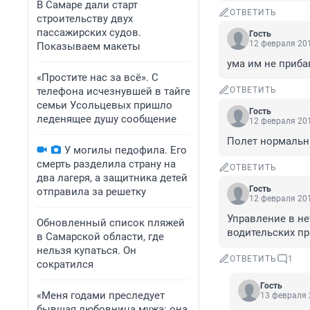
В Самаре дали старт
ОТВЕТИТЬ
строительству двух
пассажирских судов.
Гость
12 февраля 201
Показываем макеты
ума им не приба
«Простите нас за всё». С
телефона исчезнувшей в тайге
ОТВЕТИТЬ
семьи Усольцевых пришло
Гость
леденящее душу сообщение
12 февраля 201
Полет нормаль
У могилы педофила. Его
смерть разделила страну на
ОТВЕТИТЬ
два лагеря, а защитника детей
Гость
отправила за решетку
12 февраля 201
Управление в не
Обновленный список пляжей
водительских пр
в Самарской области, где
нельзя купаться. Он
ОТВЕТИТЬ
1
сократился
Гость
«Меня годами преследует
13 февраля 
бывшая любовница мужа: она