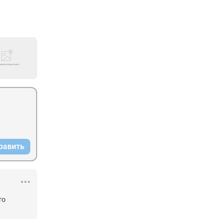
равить
о 