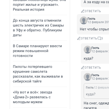
А за езду на с
портит жилье и угрожает».
Реальная история
ОТВЕТИТЬ
Гость
До конца августа отменили
12 февраля 201
шесть электричек из Самары
Нет чтобы спрыгн
в Уфу и обратно. Публикуем
даты
ОТВЕТИТЬ
3
В Самаре планируют ввести
Гость
режим повышенной
12 февраля 
готовности
куда?
Пилоты потерпевшего
ОТВЕТИТЬ
крушение самолета
Гость
рассказали, как выживали в
12 февраля 
сибирской тайге
Гость
12 февраля
«Ну вот и всё»: звезда
куда?
«Дома-2» развелась с
молодым мужем
На снег, одежд
гасится.