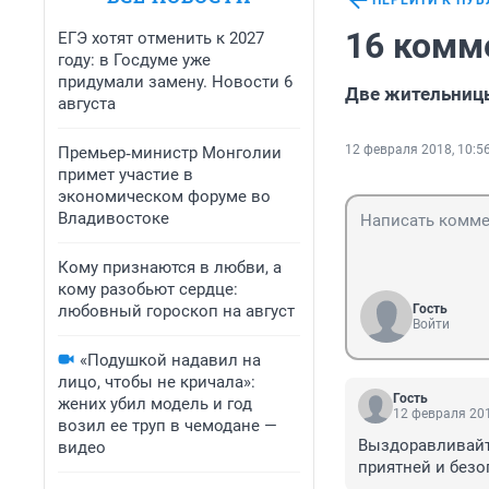
ПЕРЕЙТИ К ПУ
16 комм
ЕГЭ хотят отменить к 2027
году: в Госдуме уже
придумали замену. Новости 6
Две жительницы
августа
12 февраля 2018, 10:5
Премьер‑министр Монголии
примет участие в
экономическом форуме во
Владивостоке
Кому признаются в любви, а
кому разобьют сердце:
любовный гороскоп на август
Гость
Войти
«Подушкой надавил на
лицо, чтобы не кричала»:
Гость
жених убил модель и год
12 февраля 201
возил ее труп в чемодане —
Выздоравливайте
видео
приятней и безо