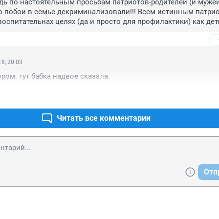
едь по настоятельным просьбам патриотов-родителей (и мужей
 побои в семье декриминализовали!!! Всем истинным патрио
воспитательнах целях (да и просто для профилактики) как детей
 необходимо! Эта же одна из наших главных духовных правос
п!!! Полиция во всей этой истории льет воду на мельницу Гос
8, 20:03
ром. тут бабка надвое сказала.
Читать все комментарии
Отп