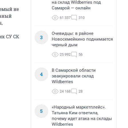
на склад Wildberries под
Самарой — онлайн
яемый не
жаный
61 337
310
,
Очевидцы: в районе
ик СУ СК
3
Новосемейкино поднимается
черный дым
25 992
56
В Самарской области
4
эвакуировали склад
Wildberries
24 168
28
«Народный маркетплейс».
5
Татьяна Ким ответила,
почему идет атака на склады
Wildberries