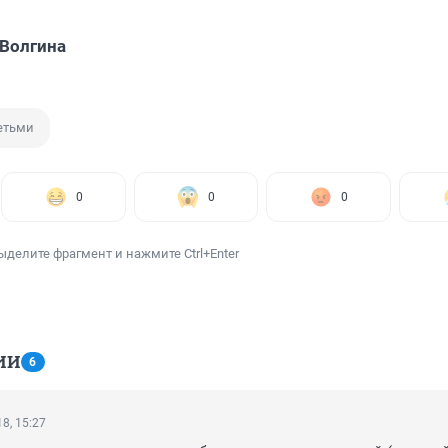
Волгина
етьми
0
0
0
ыделите фрагмент и нажмите Ctrl+Enter
ИИ
6
8, 15:27