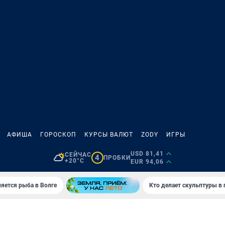
АФИША
ГОРОСКОП
КУРСЫ ВАЛЮТ
ZODY
ИГРЫ
USD 81,41
СЕЙЧАС
4
ПРОБКИ
+20°C
EUR 94,06
яется рыба в Волге
Кто делает скульптуры в 