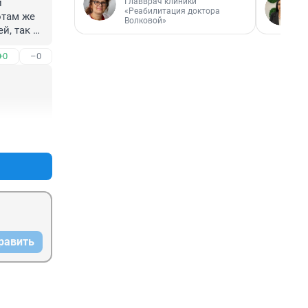
Главврач клиники
 
«Реабилитация доктора
там же 
Волковой»
, так и 
лавных 
+0
–0
депа!
+1
–0
равить