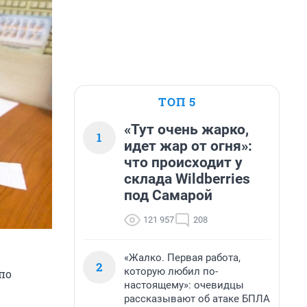
ТОП 5
«Тут очень жарко,
1
идет жар от огня»:
что происходит у
склада Wildberries
под Самарой
121 957
208
«Жалко. Первая работа,
2
которую любил по-
по
настоящему»: очевидцы
рассказывают об атаке БПЛА