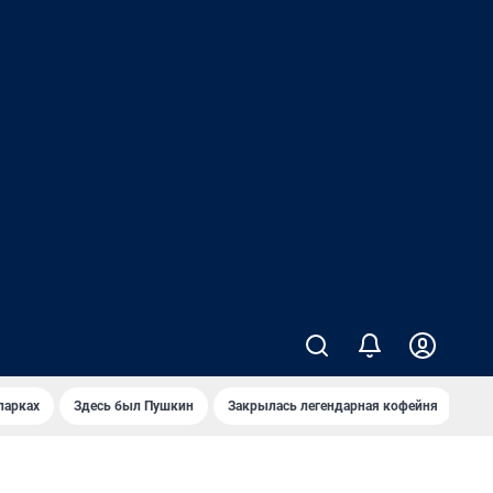
парках
Здесь был Пушкин
Закрылась легендарная кофейня
Ка