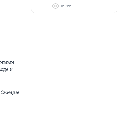
15 255
льными
оде и
и Самары