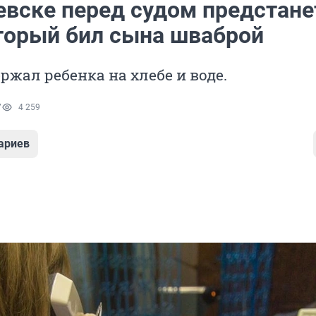
евске перед судом предстане
оторый бил сына шваброй
жал ребенка на хлебе и воде.
7
4 259
ариев