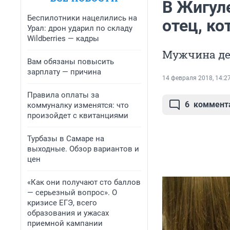
В Жигул
Беспилотники нацелились на
отец, к
Урал: дрон ударил по складу
Wildberries — кадры
Мужчина дер
Вам обязаны повысить
зарплату — причина
14 февраля 2018, 14:2
Правила оплаты за
6
коммент
коммуналку изменятся: что
произойдет с квитанциями
Турбазы в Самаре на
выходные. Обзор вариантов и
цен
«Как они получают сто баллов
— серьезный вопрос». О
кризисе ЕГЭ, всего
образования и ужасах
приемной кампании