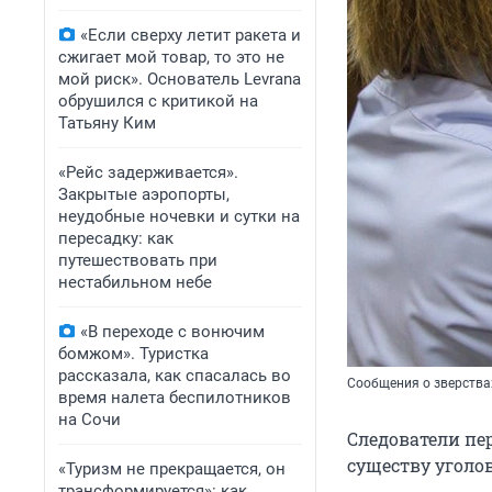
«Если сверху летит ракета и
сжигает мой товар, то это не
мой риск». Основатель Levrana
обрушился с критикой на
Татьяну Ким
«Рейс задерживается».
Закрытые аэропорты,
неудобные ночевки и сутки на
пересадку: как
путешествовать при
нестабильном небе
«В переходе с вонючим
бомжом». Туристка
рассказала, как спасалась во
Сообщения о зверства
время налета беспилотников
на Сочи
Следователи пе
существу уголов
«Туризм не прекращается, он
трансформируется»: как