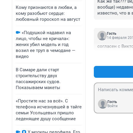
Как же так??? В
вообще) недавно
Кому признаются в любви, а
известно, что в 
кому разобьют сердце:
жен бить просто
любовный гороскоп на август
российскых Скре
«Подушкой надавил на
Гость
14 февраля 201
лицо, чтобы не кричала»:
жених убил модель и год
согласен с Викто
возил ее труп в чемодане —
видео
В Самаре дали старт
строительству двух
пассажирских судов.
Показываем макеты
«Простите нас за всё». С
Гость
Войти
телефона исчезнувшей в тайге
семьи Усольцевых пришло
леденящее душу сообщение
У могилы педофила. Его