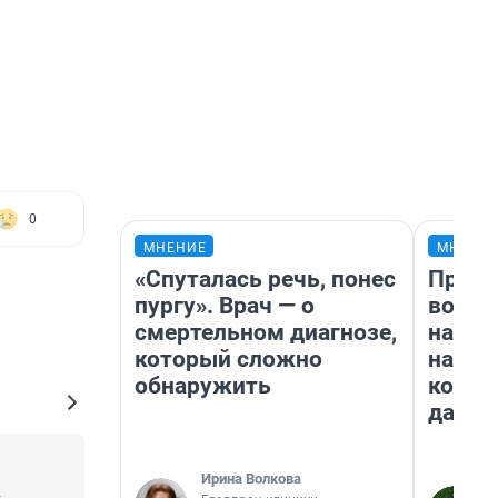
0
МНЕНИЕ
МНЕНИ
«Спуталась речь, понес
Прода
пургу». Врач — о
возьм
смертельном диагнозе,
нам г
который сложно
налог
обнаружить
косне
даже 
Ирина Волкова