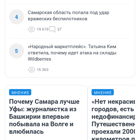
Самарская область попала под удар
4
вражеских беспилотников
19 619
37
«Народный маркетплейс». Татьяна Ким
5
ответила, почему идет атака на склады
Wildberries
16 363
МНЕНИЕ
МНЕНИЕ
Почему Самара лучше
«Нет некрасив
Уфы: журналистка из
городов, есть
Башкирии впервые
недофинансиро
побывала на Волге и
Путешественн
влюбилась
проехали 2000
километров по 