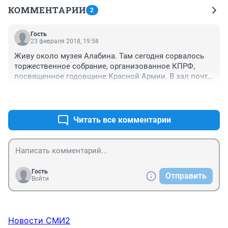
КОММЕНТАРИИ
2
Гость
23 февраля 2018, 19:58
Живу около музея Алабина. Там сегодня сорвалось 
торжественное собрание, организованное КПРФ, 
посвященное годовщине Красной Армии. В зал почти 
на 300 мест пришло человек 100 - 120. Я слышал, что 
+0
–0
старики просто обиделись на выступление главного 
городского коммуниста на митинге 17 февраля и не 
пришли. Кто слышал что про эту тему?
Читать все комментарии
Гость
Отправить
Войти
Новости СМИ2