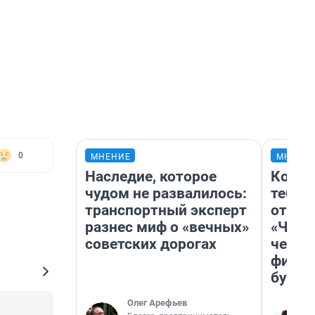
0
МНЕНИЕ
МНЕНИ
Наследие, которое
Колоб
чудом не развалилось:
тебя 
транспортный эксперт
отлож
разнес миф о «вечных»
«Чело
советских дорогах
честн
фильм
булку
Олег Арефьев