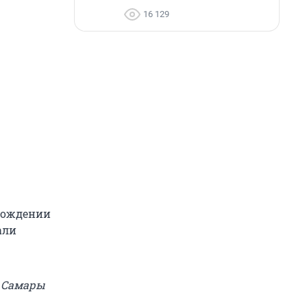
16 129
овождении
али
и Самары