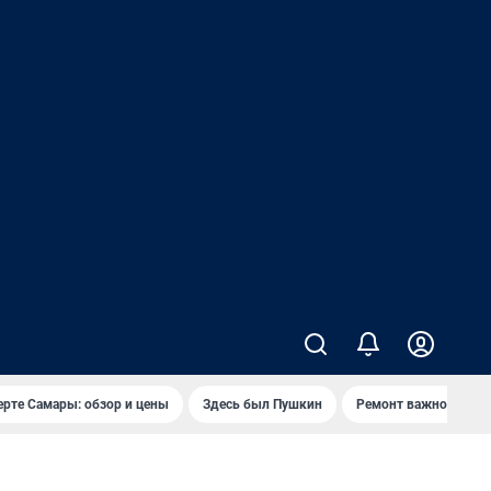
ерте Самары: обзор и цены
Здесь был Пушкин
Ремонт важного мос