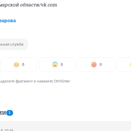
амарской области/vk.com
зарова
льная служба
0
0
0
ыделите фрагмент и нажмите Ctrl+Enter
ИИ
1
8, 20:36