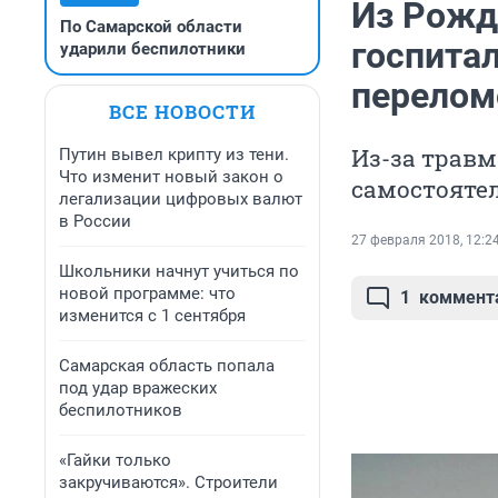
Из Рожд
По Самарской области
госпита
ударили беспилотники
перелом
ВСЕ НОВОСТИ
Из-за трав
Путин вывел крипту из тени.
Что изменит новый закон о
самостоятел
легализации цифровых валют
в России
27 февраля 2018, 12:2
Школьники начнут учиться по
новой программе: что
1
коммент
изменится с 1 сентября
Самарская область попала
под удар вражеских
беспилотников
«Гайки только
закручиваются». Строители