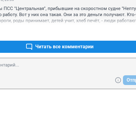
 ПСС "Центральная", прибывшие на скоростном судне "Нептун
аботу. Вот у них она такая. Они за это деньги получают. Кто-
роги, роды принимает, детей учит, хлеб печёт, - люди работают
, МВД, в ППС, ДНД, в ГД и ГИБДД.
Читать все комментарии
Отп