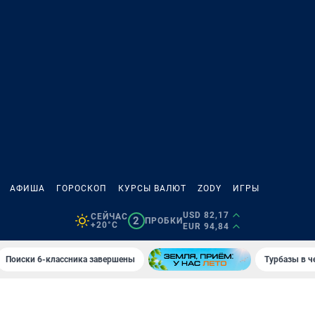
АФИША
ГОРОСКОП
КУРСЫ ВАЛЮТ
ZODY
ИГРЫ
USD 82,17
СЕЙЧАС
2
ПРОБКИ
+20°C
EUR 94,84
Поиски 6-классника завершены
Турбазы в ч