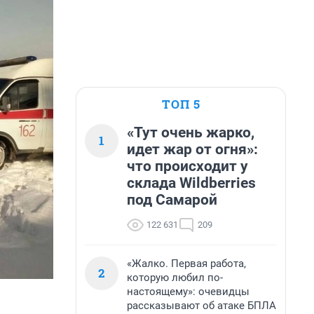
ТОП 5
«Тут очень жарко,
1
идет жар от огня»:
что происходит у
склада Wildberries
под Самарой
122 631
209
«Жалко. Первая работа,
2
которую любил по-
настоящему»: очевидцы
рассказывают об атаке БПЛА