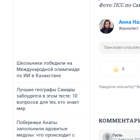
Фото: ПСС по С
Анна На
Журналист
Поисково-спасате
Школьники победили на
Международной олимпиаде
0
по ИИ в Казахстане
Увидели опечатку? В
Лучшие географы Самары
заблудятся в этом тесте: 10
вопросов для тех, кто знает
мир
КОММЕНТАР
Побережье Анапы
заполонили ядовитые
медузы: что происходит с
Гость
27 февраля 201