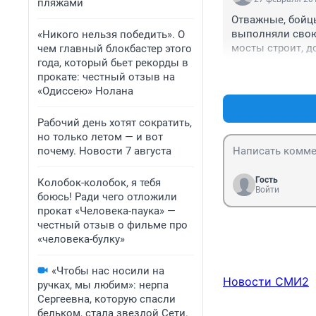
пляжами
Отважные, бойцы
выполняли свою р
«Никого нельзя победить». О
мосты строит, до
чем главный блокбастер этого
герои все в МЧС
года, который бьет рекорды в
прокате: честный отзыв на
«Одиссею» Нолана
Рабочий день хотят сократить,
но только летом — и вот
почему. Новости 7 августа
Гость
Колобок-колобок, я тебя
Войти
боюсь! Ради чего отложили
прокат «Человека-паука» —
честный отзыв о фильме про
«человека-булку»
«Чтобы нас носили на
Новости СМИ2
ручках, мы любим»: нерпа
Сергеевна, которую спасли
бельком, стала звездой Сети.