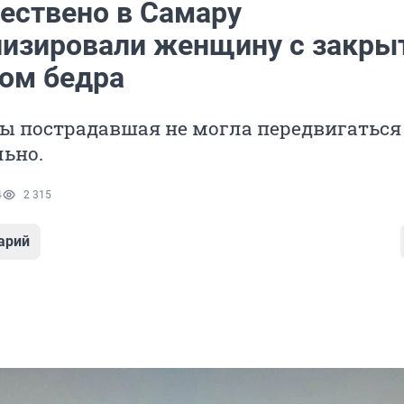
ествено в Самару
лизировали женщину с закр
ом бедра
мы пострадавшая не могла передвигаться
ьно.
4
2 315
арий