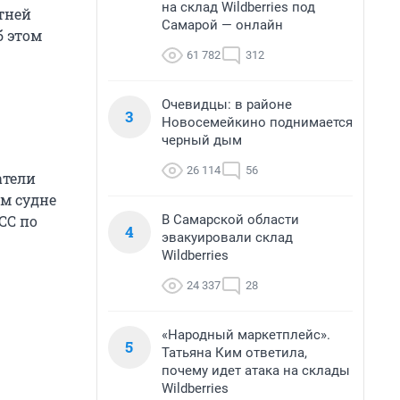
на склад Wildberries под
тней
Самарой — онлайн
б этом
61 782
312
Очевидцы: в районе
3
Новосемейкино поднимается
черный дым
26 114
56
атели
м судне
В Самарской области
СС по
4
эвакуировали склад
Wildberries
24 337
28
«Народный маркетплейс».
5
Татьяна Ким ответила,
почему идет атака на склады
Wildberries