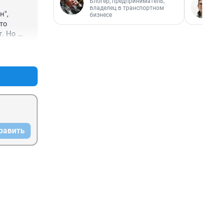
Блогер, предприниматель,
владелец в транспортном
", 
бизнесе
то 
. Но 
+0
–0
равить