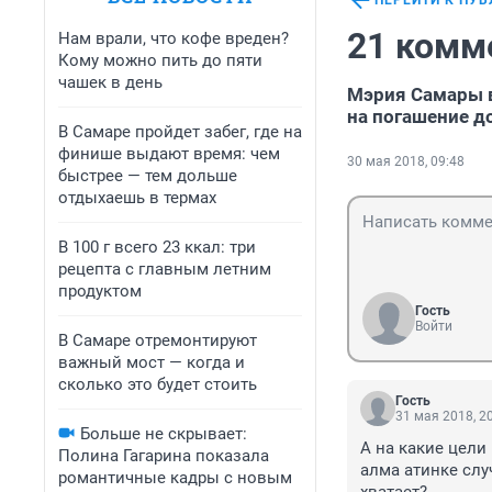
ПЕРЕЙТИ К ПУ
21 комм
Нам врали, что кофе вреден?
Кому можно пить до пяти
чашек в день
Мэрия Самары в
на погашение д
В Самаре пройдет забег, где на
финише выдают время: чем
30 мая 2018, 09:48
быстрее — тем дольше
отдыхаешь в термах
В 100 г всего 23 ккал: три
рецепта с главным летним
продуктом
Гость
Войти
В Самаре отремонтируют
важный мост — когда и
сколько это будет стоить
Гость
31 мая 2018, 2
Больше не скрывает:
А на какие цели 
Полина Гагарина показала
алма атинке случ
романтичные кадры с новым