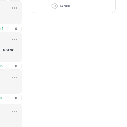
14 960
+4
–0
..когда 
+3
–0
+3
–0