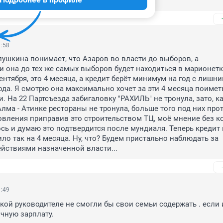
1:58
пушкина понимает, что Азаров во власти до выборов, а 
и она до тех же самых выборов будет находиться в марионетка
ентября, это 4 месяца, а кредит берёт минимум на год с лишним
ода. Я смотрю она максимально хочет за эти 4 месяца поиметь
 На 22 Партсъезда забигаловку "РАХИЛЬ" не тронула, зато, ка
Алма - Атинке рестораны не тронула, больше того под них про
овления приправив это строительством ТЦ, моё мнение без ко
сь и думаю это подтвердится после мундиаля. Теперь кредит 
ло так на 4 месяца. Ну, что? Будем пристально наблюдать за 
йствиями назначенной власти...
1:49
кой руководителе не смогли бы свои семьи содержать . если и
чную зарплату.