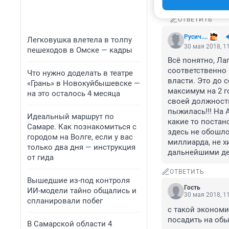
Даже в месяц)
ОТВЕТИТЬ
Русич....
Легковушка влетела в толпу
30 мая 2018, 1
пешеходов в Омске — кадры
Всё понятно, Ла
соответственно 
Что нужно доделать в театре
власти. Это до с
«Грань» в Новокуйбышевске —
максимум на 2 г
на это осталось 4 месяца
своей должности.
пыжилась!!! На 
Идеальный маршрут по
какие то постан
Самаре. Как познакомиться с
здесь не обошло
городом на Волге, если у вас
миллиарда, не хи
только два дня — инструкция
дальнейшими де
от гида
ОТВЕТИТЬ
Вышедшие из-под контроля
Гость
ИИ-модели тайно общались и
30 мая 2018, 1
спланировали побег
с такой экономи
посадить на обы
В Самарской области 4