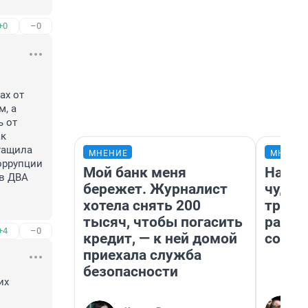
+0
–0
х от 
, а 
 от 
к 
тащила 
МНЕНИЕ
МНЕНИ
ррупции 
Мой банк меня
Насле
в ДВА 
бережет. Журналист
чудом
хотела снять 200
транс
тысяч, чтобы погасить
разне
+4
–0
кредит, — к ней домой
совет
приехала служба
безопасности
х 