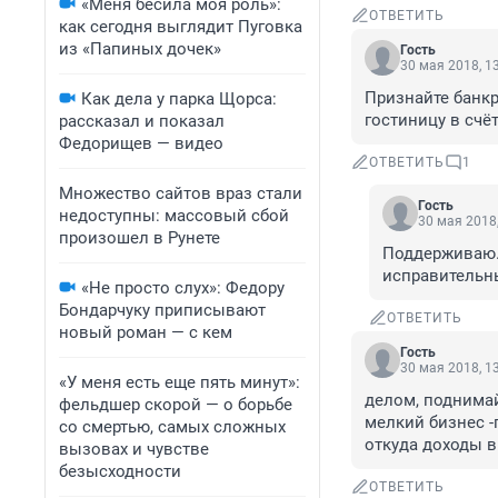
«Меня бесила моя роль»:
ОТВЕТИТЬ
как сегодня выглядит Пуговка
из «Папиных дочек»
Гость
30 мая 2018, 1
Признайте банкр
Как дела у парка Щорса:
гостиницу в счё
рассказал и показал
Федорищев — видео
ОТВЕТИТЬ
1
Множество сайтов враз стали
Гость
недоступны: массовый сбой
30 мая 2018,
произошел в Рунете
Поддерживаю. 
исправительны
«Не просто слух»: Федору
Бондарчуку приписывают
ОТВЕТИТЬ
новый роман — с кем
Гость
30 мая 2018, 1
«У меня есть еще пять минут»:
делом, поднимай
фельдшер скорой — о борьбе
мелкий бизнес -п
со смертью, самых сложных
откуда доходы в
вызовах и чувстве
безысходности
ОТВЕТИТЬ