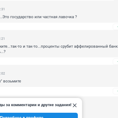
2:31
..Это государство или частная лавочка ?
2:21
жите...так-то и так-то...проценты срубит аффелированный банк.
..?
2:02
и" возьмите
ды за комментарии и другие задания!
 16:50
од 9% не дадут) 

Подробнее в профиле