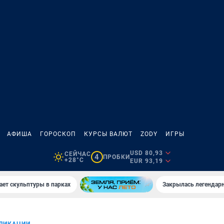
АФИША
ГОРОСКОП
КУРСЫ ВАЛЮТ
ZODY
ИГРЫ
USD 80,93
СЕЙЧАС
4
ПРОБКИ
+28°C
EUR 93,19
ает скульптуры в парках
Закрылась легендар