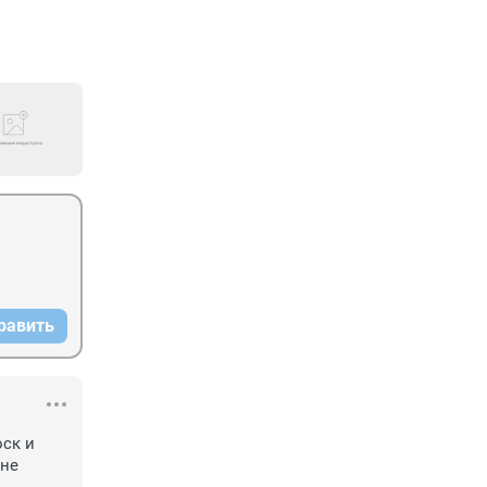
равить
ск и 
не 