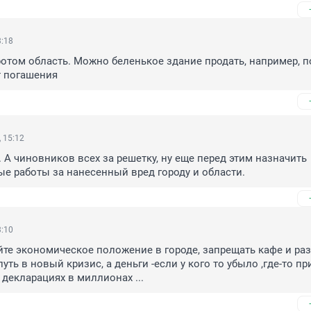
3:18
отом область. Можно беленькое здание продать, например, по
т погашения
 15:12
А чиновников всех за решетку, ну еще перед этим назначить 
е работы за нанесенный вред городу и области.
3:10
те экономическое положение в городе, запрещать кафе и раз
уть в новый кризис, а деньги -если у кого то убыло ,где-то при
 декларациях в миллионах ...