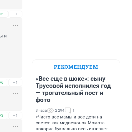
+5
–1
ы и 
 
РЕКОМЕНДУЕМ
«Все еще в шоке»: сыну
+6
–1
Трусовой исполнился год
— трогательный пост и
фото
3 часа
2 294
1
+3
–1
«Чисто все мамы и все дети на
свете»: как медвежонок Момота
покорил буквально весь интернет.