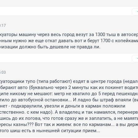
0:17
уаторы машину через весь город везут за 1300 тыш в автосер
ным нужно же еще откат давать вот и берут 1700 с копейками 
низации должно быть дешевле не правда ли.
5:03
куаторщики тупо (типа работают) ездят в центре города (недале
бирают авто (буквально через 2 минуты как их покинет водите
ипе никому не мешают: метр не хватило до 5 перед пешеходко
тило до автобусной остановки... И ладно бы штраф впаяли (ви
 нет - подкараулили, увезли и деньги в карман положили 
стественно. с кем надо). А владелец и так намаялся, перенерв
ись до их логова, что готов сразу же и заплатить, а не маяят
ересы казны??? Вот так и живем: все по карманам... а вы держи
того шиш есть в нынешней ситуации прием...