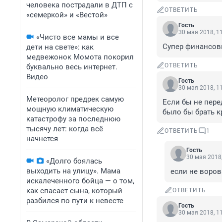
человека пострадали в ДТП с
ОТВЕТИТЬ
«семеркой» и «Вестой»
Гость
30 мая 2018, 1
«Чисто все мамы и все
Супер финансов
дети на свете»: как
медвежонок Момота покорил
ОТВЕТИТЬ
буквально весь интернет.
Видео
Гость
30 мая 2018, 1
Метеоролог предрек самую
Если бы не пере
мощную климатическую
было бы брать к
катастрофу за последнюю
тысячу лет: когда всё
ОТВЕТИТЬ
1
начнется
Гость
30 мая 2018,
«Долго боялась
выходить на улицу». Мама
если не воров
искалеченного бойца — о том,
как спасает сына, который
ОТВЕТИТЬ
разбился по пути к невесте
Гость
30 мая 2018, 1