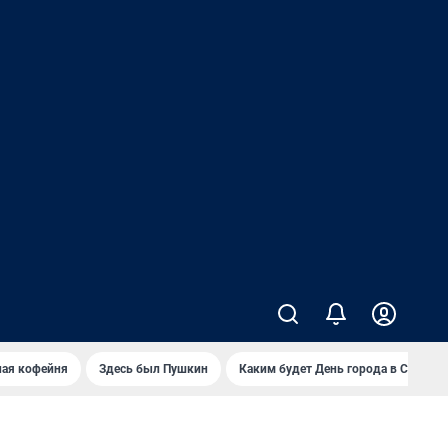
ная кофейня
Здесь был Пушкин
Каким будет День города в Самаре