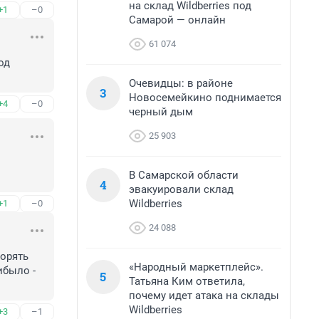
на склад Wildberries под
+1
–0
Самарой — онлайн
61 074
д 
Очевидцы: в районе
3
Новосемейкино поднимается
+4
–0
черный дым
25 903
В Самарской области
4
эвакуировали склад
Wildberries
+1
–0
24 088
орять 
«Народный маркетплейс».
было - 
5
Татьяна Ким ответила,
почему идет атака на склады
Wildberries
+3
–1