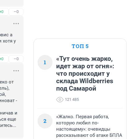
+0
–0
вис а 
хотя у 
ТОП 5
«Тут очень жарко,
+0
–0
1
идет жар от огня»:
что происходит у
склада Wildberries
ко от 
под Самарой
ль), 
й, 
121 485
новат - 
ничав и 
«Жалко. Первая работа,
ься еще 
2
которую любил по-
тесь... 
настоящему»: очевидцы
рассказывают об атаке БПЛА