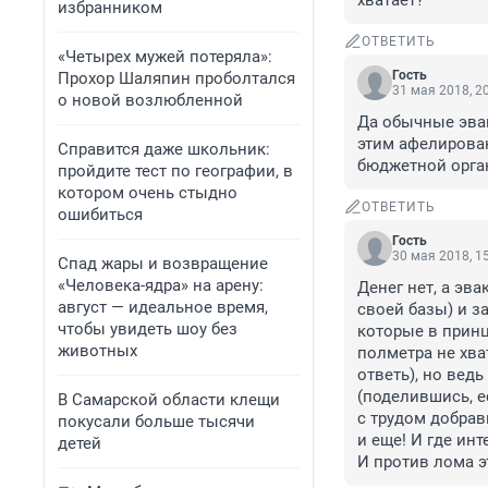
хватает?
избранником
ОТВЕТИТЬ
«Четырех мужей потеряла»:
Гость
Прохор Шаляпин проболтался
31 мая 2018, 2
о новой возлюбленной
Да обычные эвак
этим афелирован
Справится даже школьник:
бюджетной орга
пройдите тест по географии, в
котором очень стыдно
ОТВЕТИТЬ
ошибиться
Гость
30 мая 2018, 1
Спад жары и возвращение
«Человека-ядра» на арену:
Денег нет, а эва
август — идеальное время,
своей базы) и за
чтобы увидеть шоу без
которые в принц
животных
полметра не хва
ответь), но ведь
(поделившись, е
В Самарской области клещи
с трудом добравш
покусали больше тысячи
и еще! И где инт
детей
И против лома э