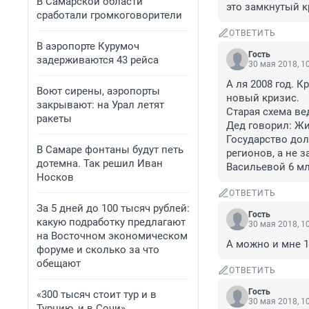
В Самарской области
это замкнутый к
сработали громкоговорители
ОТВЕТИТЬ
В аэропорте Курумоч
Гость
задерживаются 43 рейса
30 мая 2018, 1
А ля 2008 год. К
Воют сирены, аэропорты
новый кризис.

закрывают: на Урал летят
Старая схема вед
ракеты
Дед говорил: Жив
Государство до
В Самаре фонтаны будут петь
регионов, а не з
дотемна. Так решил Иван
Васильевой 6 мл
Носков
ОТВЕТИТЬ
За 5 дней до 100 тысяч рублей:
Гость
какую подработку предлагают
30 мая 2018, 1
на Восточном экономическом
А можно и мне 1
форуме и сколько за что
обещают
ОТВЕТИТЬ
Гость
«300 тысяч стоит тур и в
30 мая 2018, 1
Турцию, и в Сочи».