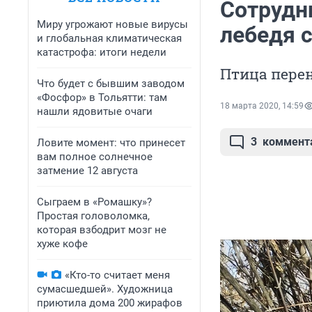
Сотрудн
Миру угрожают новые вирусы
лебедя 
и глобальная климатическая
катастрофа: итоги недели
Птица пере
Что будет с бывшим заводом
«Фосфор» в Тольятти: там
18 марта 2020, 14:59
нашли ядовитые очаги
3
коммент
Ловите момент: что принесет
вам полное солнечное
затмение 12 августа
Сыграем в «Ромашку»?
Простая головоломка,
которая взбодрит мозг не
хуже кофе
«Кто-то считает меня
сумасшедшей». Художница
приютила дома 200 жирафов