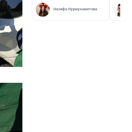
Назифа Нурмухаметова