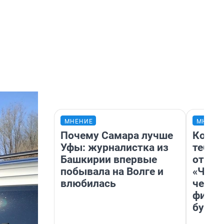
МНЕНИЕ
МНЕНИ
Почему Самара лучше
Колоб
Уфы: журналистка из
тебя 
Башкирии впервые
отлож
побывала на Волге и
«Чело
влюбилась
честн
фильм
булку