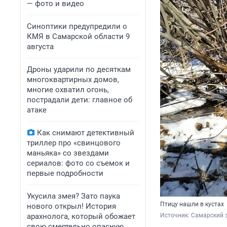
— фото и видео
Синоптики предупредили о
КМЯ в Самарской области 9
августа
Дроны ударили по десяткам
многоквартирных домов,
многие охватил огонь,
пострадали дети: главное об
атаке
Как снимают детективный
триллер про «свинцового
маньяка» со звездами
сериалов: фото со съемок и
первые подробности
Укусила змея? Зато паука
Птицу нашли в кустах
нового открыл! История
арахнолога, который обожает
Источник: 
Самарский 
свою смертельно опасную