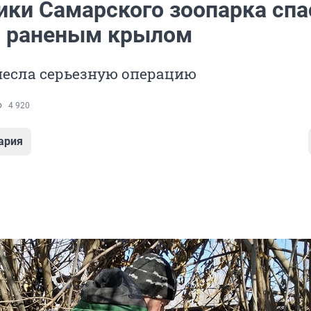
ики Самарского зоопарка спа
с раненым крылом
несла серьезную операцию
4 920
ария