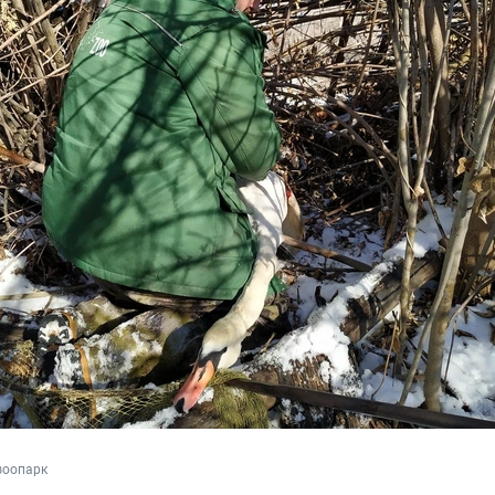
зоопарк