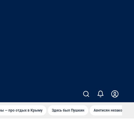
ры — про отдых в Крыму
Здесь был Пушкин
Аветисян незаконно в