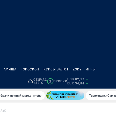
АФИША
ГОРОСКОП
КУРСЫ ВАЛЮТ
ZODY
ИГРЫ
USD 82,17
СЕЙЧАС
3
ПРОБКИ
+32°C
EUR 94,84
брали лучший маркетплейс
Туристка из Сама
ТАЖ