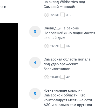
на склад Wildberries под
н в
Самарой — онлайн
62 331
312
Очевидцы: в районе
3
Новосемейкино поднимается
черный дым
26 291
56
Самарская область попала
4
под удар вражеских
беспилотников
20 480
42
«Бензиновые короли»
5
Самарской области. Кто
контролирует местные сети
АЗС и сколько там крутится