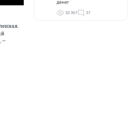
денег
20 367
37
ленная.
ый
, —