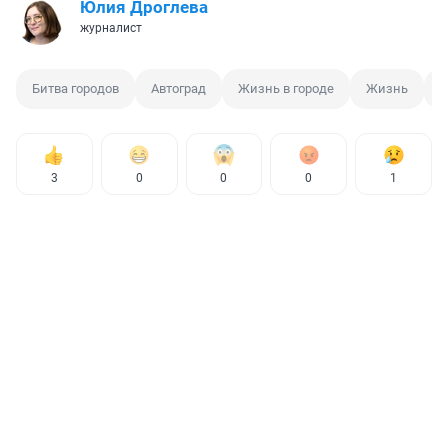
Юлия Дроглева
журналист
Битва городов
Автоград
Жизнь в городе
Жизнь
Т
3
0
0
0
1