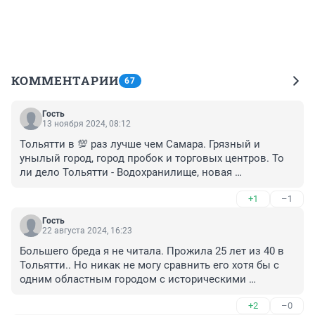
КОММЕНТАРИИ
67
Гость
13 ноября 2024, 08:12
Тольятти в 💯 раз лучше чем Самара. Грязный и 
унылый город, город пробок и торговых центров. То 
ли дело Тольятти - Водохранилище, новая 
набережная, лес 🌳 и все эта красота у тебя рядом , ну 
+1
–1
или в 15 минутах езды на автомобиле. А едут в 
Самару исключительно для учебы, так как в Самаре 
Гость
больших учебных заведений и только…
22 августа 2024, 16:23
Большего бреда я не читала. Прожила 25 лет из 40 в 
Тольятти.. Но никак не могу сравнить его хотя бы с 
одним областным городом с историческими 
достопримечательностями и кпасивешиси парками... 
+2
–0
Всё что понастроили сейчас.. В этом нет жизни, нет 