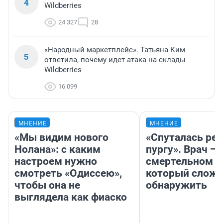
4
Wildberries
24 327
28
«Народный маркетплейс». Татьяна Ким
5
ответила, почему идет атака на склады
Wildberries
16 099
МНЕНИЕ
МНЕНИЕ
«Мы видим нового
«Спуталась реч
Нолана»: с каким
пургу». Врач — 
настроем нужно
смертельном д
смотреть «Одиссею»,
который слож
чтобы она не
обнаружить
выглядела как фиаско