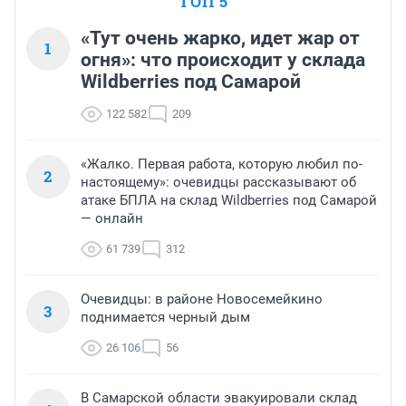
ТОП 5
которой надоело работать за 30 тысяч коренные 
жители Самары уезжают в более крупные города 
«Тут очень жарко, идет жар от
1
москва и питер.
огня»: что происходит у склада
Wildberries под Самарой
122 582
209
«Жалко. Первая работа, которую любил по-
2
настоящему»: очевидцы рассказывают об
атаке БПЛА на склад Wildberries под Самарой
— онлайн
61 739
312
Очевидцы: в районе Новосемейкино
3
поднимается черный дым
26 106
56
В Самарской области эвакуировали склад