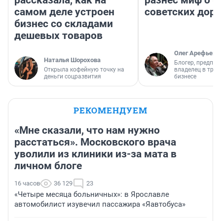
рассказала, как на
разнес миф о 
самом деле устроен
советских доро
бизнес со складами
дешевых товаров
Олег Арефьев
Наталья Шорохова
Блогер, предпри
Открыла кофейную точку на
владелец в тра
деньги соцразвития
бизнесе
РЕКОМЕНДУЕМ
«Мне сказали, что нам нужно
расстаться». Московского врача
уволили из клиники из-за мата в
личном блоге
16 часов
36 129
23
«Четыре месяца больничных»: в Ярославле
автомобилист изувечил пассажира «Яавтобуса»