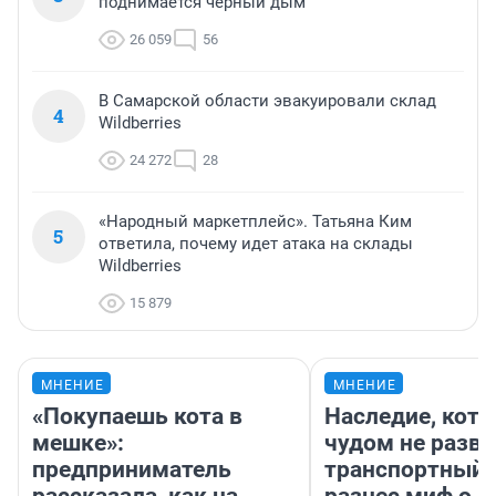
поднимается черный дым
26 059
56
В Самарской области эвакуировали склад
4
Wildberries
24 272
28
«Народный маркетплейс». Татьяна Ким
5
ответила, почему идет атака на склады
Wildberries
15 879
МНЕНИЕ
МНЕНИЕ
«Покупаешь кота в
Наследие, кото
мешке»:
чудом не разва
предприниматель
транспортный 