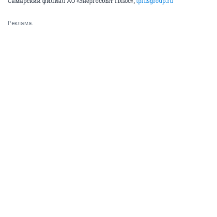
Самарский филиал АО «Энергосбыт Плюс»,
tplusgroup.ru
Реклама.