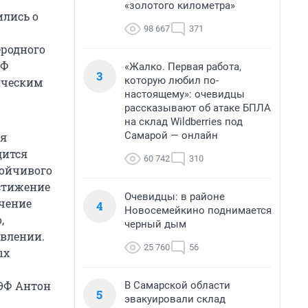
«золотого километра»
ились о
98 667
371
еродного
ЭФ
«Жалко. Первая работа,
3
которую любил по-
ическим
настоящему»: очевидцы
рассказывают об атаке БПЛА
на склад Wildberries под
Самарой — онлайн
ся
дится
60 742
310
тойчивого
стижение
Очевидцы: в районе
учение
4
Новосемейкино поднимается
,
черный дым
авлении.
25 760
56
ых
ВЭФ Антон
В Самарской области
5
эвакуировали склад