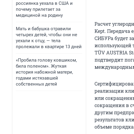
россиянка уехала в США и
почему прилетает за
медициной на родину
Расчет углерод
Мать и бабушка отравили
Kept. Передача
четырех детей, чтобы они не
СИБУРа будет з
уехали к отцу, — тела
использующей т
пролежали в квартире 13 дней
TÜV AUSTRIA St
подтвердит пог
«Пробила голову ковшиком,
била поленом». Жуткая
международным с
история набожной матери,
годами истязавшей
Сертифицирова
собственных детей
реализации кли
или сокращенны
сокращения в сч
другим предпр
результатов кл
объеме порядка