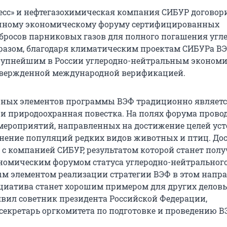
есс» и нефтегазохимическая компания СИБУР договор
очному экономическому форуму сертифицированных
росов парниковых газов для полного погашения угл
бразом, благодаря климатическим проектам СИБУРа В
крупнейшим в России углеродно-нейтральным эконом
твержденной международной верификацией.
жных элементов программы ВЭФ традиционно являет
и природоохранная повестка. На полях форума прово
мероприятий, направленных на достижение целей ус
анение популяций редких видов животных и птиц. До
 с компанией СИБУР, результатом которой станет пол
омическим форумом статуса углеродно-нейтрального
м элементом реализации стратегии ВЭФ в этом напр
ициатива станет хорошим примером для других делов
явил советник президента Российской Федерации,
секретарь оргкомитета по подготовке и проведению 