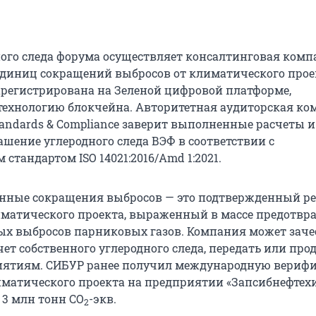
ного следа форума осуществляет консалтинговая ком
 единиц сокращений выбросов от климатического прое
арегистрирована на Зеленой цифровой платформе,
ехнологию блокчейна. Авторитетная аудиторская ко
andards & Compliance заверит выполненные расчеты и
ашение углеродного следа ВЭФ в соответствии с
тандартом ISO 14021:2016/Amd 1:2021.
нные сокращения выбросов — это подтвержденный ре
матического проекта, выраженный в массе предотв
х выбросов парниковых газов. Компания может заче
ет собственного углеродного следа, передать или про
иятиям. СИБУР ранее получил международную вериф
иматического проекта на предприятии «Запсибнефтех
 3 млн тонн СО
-экв.
2