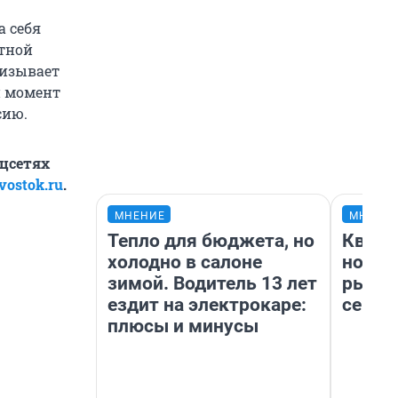
 себя
стной
ризывает
й момент
сию.
оцсетях
vostok.ru
.
МНЕНИЕ
МНЕНИ
Тепло для бюджета, но
Кварт
холодно в салоне
но де
зимой. Водитель 13 лет
рынок
ездит на электрокаре:
сейча
плюсы и минусы