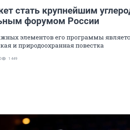
ет стать крупнейшим углеро
ьным форумом России
ажных элементов его программы являет
кая и природоохранная повестка
0
1 449