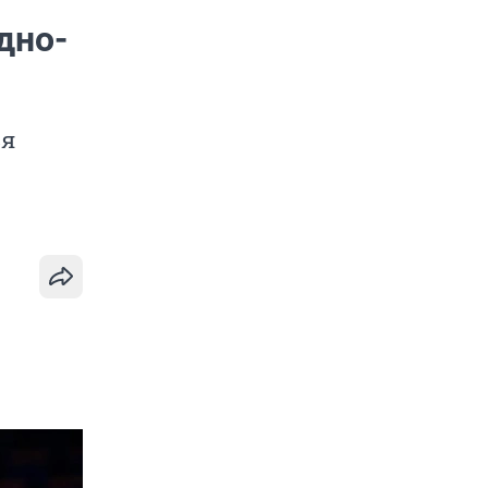
дно-
ся