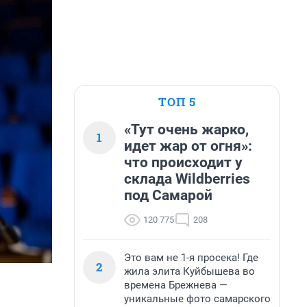
ТОП 5
«Тут очень жарко,
1
идет жар от огня»:
что происходит у
склада Wildberries
под Самарой
120 775
208
Это вам не 1-я просека! Где
2
жила элита Куйбышева во
времена Брежнева —
уникальные фото самарского