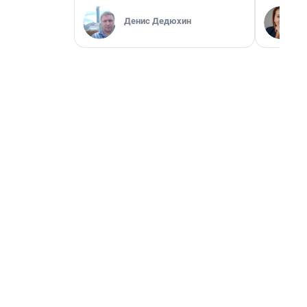
Денис Дедюхин