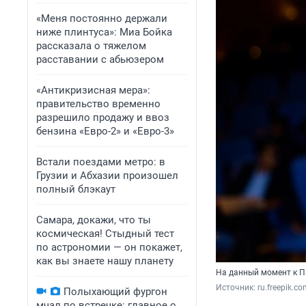
«Меня постоянно держали
ниже плинтуса»: Миа Бойка
рассказала о тяжелом
расставании с абьюзером
«Антикризисная мера»:
правительство временно
разрешило продажу и ввоз
бензина «Евро-2» и «Евро-3»
Встали поездами метро: в
Грузии и Абхазии произошел
полный блэкаут
Самара, докажи, что ты
космическая! Стыдный тест
по астрономии — он покажет,
как вы знаете нашу планету
На данный момент к П
Источник: 
ru.freepik.c
Полыхающий фургон
мчал по встречке: главное о