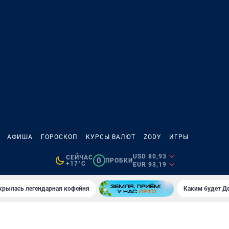
АФИША
ГОРОСКОП
КУРСЫ ВАЛЮТ
ZODY
ИГРЫ
USD 80,93
СЕЙЧАС
0
ПРОБКИ
+17°C
EUR 93,19
крылась легендарная кофейня
Каким будет Де