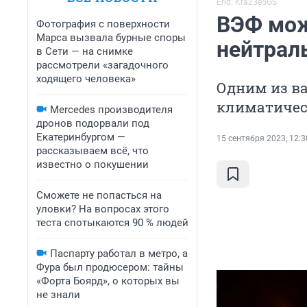
Erid: Kra23e5GS
ВЭФ мож
Фотография с поверхности
Марса вызвала бурные споры
нейтрал
в Сети — на снимке
рассмотрели «загадочного
ходящего человека»
Одним из в
климатичес
Mercedes производителя
дронов подорвали под
Екатеринбургом —
15 сентября 2023, 12:3
рассказываем всё, что
известно о покушении
Сможете не попасться на
уловки? На вопросах этого
теста спотыкаются 90 % людей
Паспарту работал в метро, а
Фура был продюсером: тайны
«Форта Боярд», о которых вы
не знали