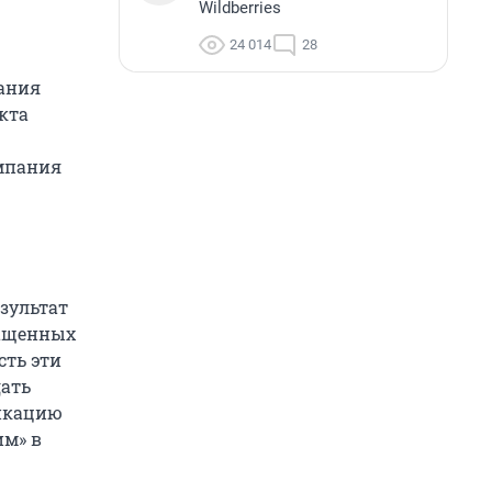
Wildberries
24 014
28
пания
кта
мпания
зультат
ращенных
сть эти
дать
икацию
им» в