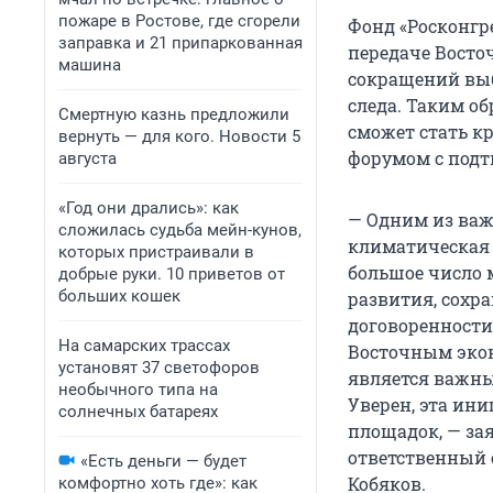
пожаре в Ростове, где сгорели
Фонд «Росконгр
заправка и 21 припаркованная
передаче Вост
машина
сокращений выб
следа. Таким о
Смертную казнь предложили
сможет стать 
вернуть — для кого. Новости 5
форумом с под
августа
«Год они дрались»: как
— Одним из ва
сложилась судьба мейн-кунов,
климатическая 
которых пристраивали в
большое число 
добрые руки. 10 приветов от
больших кошек
развития, сохр
договоренности
На самарских трассах
Восточным экон
установят 37 светофоров
является важны
необычного типа на
Уверен, эта ин
солнечных батареях
площадок, — за
ответственный 
«Есть деньги — будет
Кобяков.
комфортно хоть где»: как