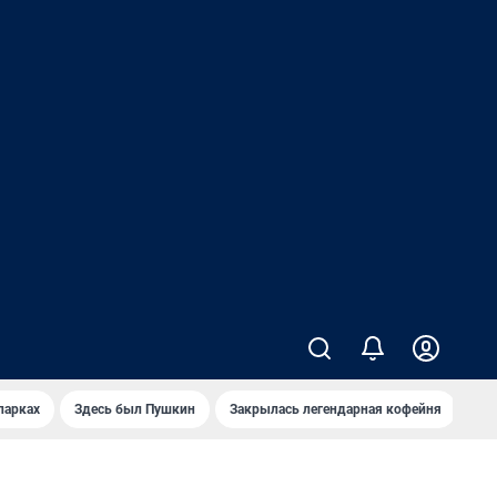
парках
Здесь был Пушкин
Закрылась легендарная кофейня
Ка