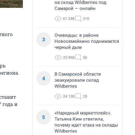
на склад Wildberries под
Самарой — онлайн
61 248
310
тного
Очевидцы: в районе
3
Новосемейкино поднимается
черный дым
25 968
56
рь
егиона.
В Самарской области
4
эвакуировали склад
Wildberries
ставит
24 138
28
 года и
«Народный маркетплейс».
5
Татьяна Ким ответила,
почему идет атака на склады
Wildberries