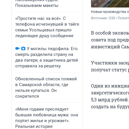
Показываем макеты
Новые производства п
«Простите нас за всё». С
Источник: 
ОЭЗ «Толья
телефона исчезнувшей в тайге
семьи Усольцевых пришло
В особой эконом
леденящее душу сообщение
совета под пре
инвестиций Сам
У могилы педофила. Его
смерть разделила страну на
два лагеря, а защитника детей
Участники засе
отправила за решетку
получат статус
Обновленный список пляжей
в Самарской области, где
Один из инициа
нельзя купаться. Он
энергетическог
сократился
5,3 млрд рублей
создать на буд
«Меня годами преследует
бывшая любовница мужа: она
портит жилье и угрожает».
Реальная история