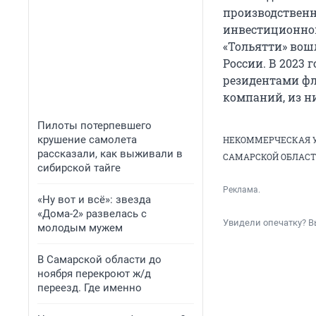
производственн
инвестиционной
«Тольятти» вош
России. В 2023 
резидентами фл
компаний, из ни
Пилоты потерпевшего
крушение самолета
НЕКОММЕРЧЕСКАЯ У
рассказали, как выживали в
САМАРСКОЙ ОБЛАСТ
сибирской тайге
Реклама.
«Ну вот и всё»: звезда
«Дома-2» развелась с
Увидели опечатку? В
молодым мужем
В Самарской области до
ноября перекроют ж/д
переезд. Где именно