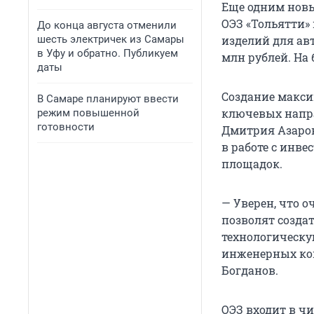
Еще одним новы
ОЭЗ «Тольятти»
До конца августа отменили
шесть электричек из Самары
изделий для ав
в Уфу и обратно. Публикуем
млн рублей. На
даты
Создание макси
В Самаре планируют ввести
ключевых напра
режим повышенной
готовности
Дмитрия Азаров
в работе с инв
площадок.
— Уверен, что 
позволят созда
технологическу
инженерных ком
Богданов.
ОЭЗ входит в ч