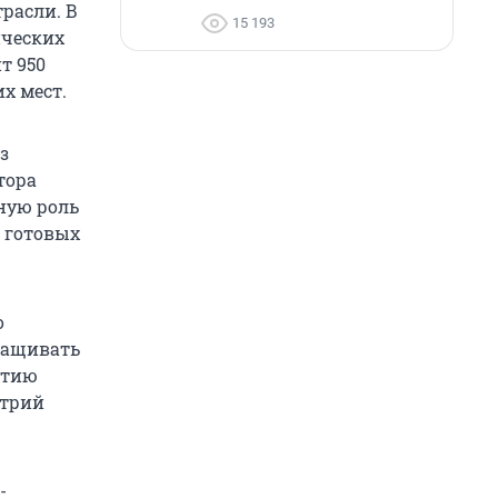
расли. В
15 193
ических
т 950
х мест.
з
тора
ную роль
е готовых
о
аращивать
итию
итрий
-