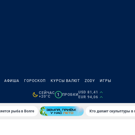
АФИША
ГОРОСКОП
КУРСЫ ВАЛЮТ
ZODY
ИГРЫ
USD 81,41
СЕЙЧАС
1
ПРОБКИ
+20°C
EUR 94,06
яется рыба в Волге
Кто делает скульптуры в 