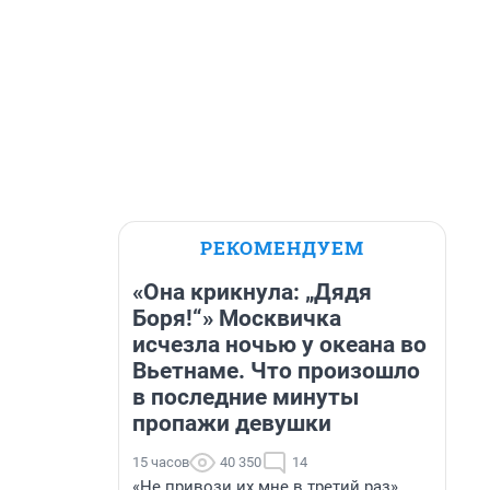
РЕКОМЕНДУЕМ
«Она крикнула: „Дядя
Боря!“» Москвичка
исчезла ночью у океана во
Вьетнаме. Что произошло
в последние минуты
пропажи девушки
15 часов
40 350
14
«Не привози их мне в третий раз».