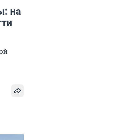
ы: на
тти
ой