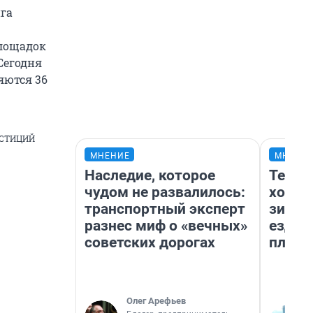
нга
площадок
Сегодня
яются 36
ЕСТИЦИЙ
МНЕНИЕ
МНЕНИ
Наследие, которое
Тепло
чудом не развалилось:
холод
транспортный эксперт
зимой
разнес миф о «вечных»
ездит
советских дорогах
плюсы
Олег Арефьев