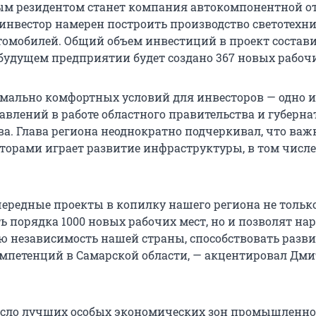
м резидентом станет компания автокомпонентной от
 инвестор намерен построить производство светотехн
томобилей. Общий объем инвестиций в проект состави
 будущем предприятии будет создано 367 новых рабочи
мально комфортных условий для инвесторов — одно и
влений в работе областного правительства и губерна
а. Глава региона неоднократно подчеркивал, что важ
есторами играет развитие инфраструктуры, в том числ
очередные проекты в копилку нашего региона не тольк
ть порядка 1000 новых рабочих мест, но и позволят н
ю независимость нашей страны, способствовать разв
петенций в Самарской области, — акцентировал Дм
исло лучших особых экономических зон промышленно