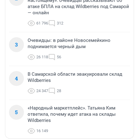
настоящему»: очевидцы рассказывают об
атаке БПЛА на склад Wildberries под Самарой
— онлайн
61 796
312
Очевидцы: в районе Новосемейкино
3
поднимается черный дым
26 118
56
В Самарской области эвакуировали склад
4
Wildberries
24 347
28
«Народный маркетплейс». Татьяна Ким
5
ответила, почему идет атака на склады
Wildberries
16 149