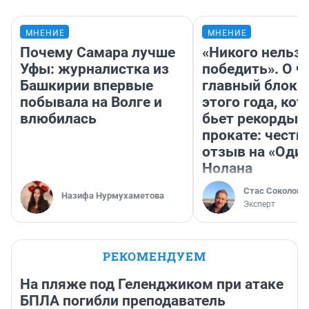
МНЕНИЕ
МНЕНИЕ
Почему Самара лучше
«Никого нельз
Уфы: журналистка из
победить». О ч
Башкирии впервые
главный блокб
побывала на Волге и
этого года, ко
влюбилась
бьет рекорды 
прокате: честн
отзыв на «Оди
Нолана
Стас Соколов
Назифа Нурмухаметова
Эксперт
РЕКОМЕНДУЕМ
На пляже под Геленджиком при атаке
БПЛА погибли преподаватель