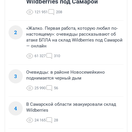
Wildberries под Самарой
121 951
208
«Жалко. Первая работа, которую любил по-
2
настоящему»: очевидцы рассказывают об
атаке БПЛА на склад Wildberries под Самарой
— онлайн
61 327
310
Очевидцы: в районе Новосемейкино
3
поднимается черный дым
25 990
56
В Самарской области эвакуировали склад
4
Wildberries
24 165
28