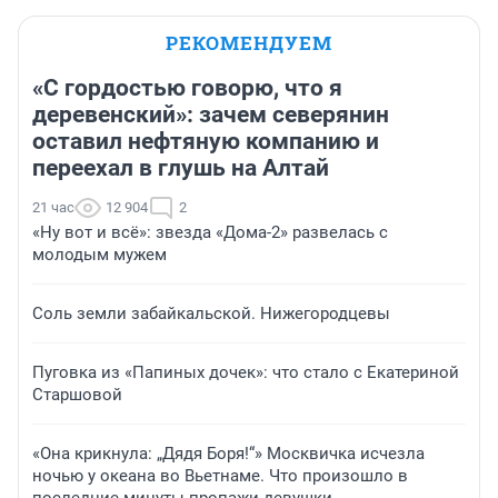
РЕКОМЕНДУЕМ
«С гордостью говорю, что я
деревенский»: зачем северянин
оставил нефтяную компанию и
переехал в глушь на Алтай
21 час
12 904
2
«Ну вот и всё»: звезда «Дома-2» развелась с
молодым мужем
Соль земли забайкальской. Нижегородцевы
Пуговка из «Папиных дочек»: что стало с Екатериной
Старшовой
«Она крикнула: „Дядя Боря!“» Москвичка исчезла
ночью у океана во Вьетнаме. Что произошло в
последние минуты пропажи девушки