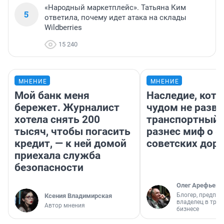
«Народный маркетплейс». Татьяна Ким
5
ответила, почему идет атака на склады
Wildberries
15 240
МНЕНИЕ
МНЕНИЕ
Мой банк меня
Наследие, кото
бережет. Журналист
чудом не разва
хотела снять 200
транспортный 
тысяч, чтобы погасить
разнес миф о 
кредит, — к ней домой
советских доро
приехала служба
безопасности
Олег Арефьев
Блогер, предпри
Ксения Владимирская
владелец в тра
Автор мнения
бизнесе