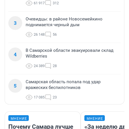
61 917
312
Очевидцы: в районе Новосемейкино
3
поднимается черный дым
26 148
56
В Самарской области эвакуировали склад
4
Wildberries
24 389
28
Самарская область попала под удар
5
вражеских беспилотников
17 085
23
МНЕНИЕ
МНЕНИЕ
Почему Самара лучше
«За неделю две