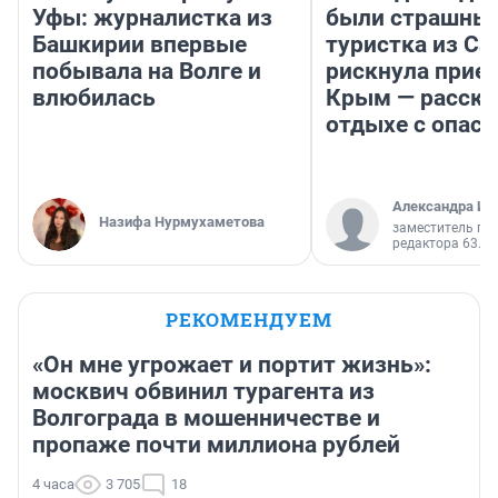
Уфы: журналистка из
были страшные
Башкирии впервые
туристка из С
побывала на Волге и
рискнула приех
влюбилась
Крым — расска
отдыхе с опас
Александра Ис
Назифа Нурмухаметова
заместитель гл
редактора 63.RU
РЕКОМЕНДУЕМ
«Он мне угрожает и портит жизнь»:
москвич обвинил турагента из
Волгограда в мошенничестве и
пропаже почти миллиона рублей
4 часа
3 705
18