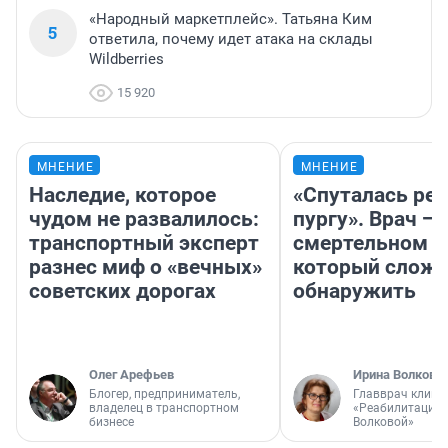
«Народный маркетплейс». Татьяна Ким
5
ответила, почему идет атака на склады
Wildberries
15 920
МНЕНИЕ
МНЕНИЕ
Наследие, которое
«Спуталась реч
чудом не развалилось:
пургу». Врач — 
транспортный эксперт
смертельном д
разнес миф о «вечных»
который слож
советских дорогах
обнаружить
Олег Арефьев
Ирина Волкова
Блогер, предприниматель,
Главврач клини
владелец в транспортном
«Реабилитация 
бизнесе
Волковой»