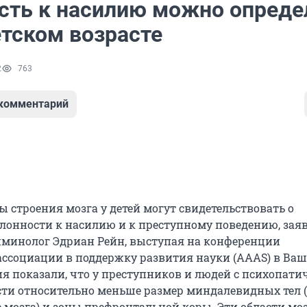
сть к насилию можно опреде
етском возрасте
2
763
 комментарий
 строения мозга у детей могут свидетельствовать о
онности к насилию и к преступному поведению, зая
минолог Эдриан Рейн, выступая на конференции
ссоциации в поддержку развития науки (AAAS) в Ваш
ия показали, что у преступников и людей с психопат
ти относительно меньше размер миндалевидных тел 
е мозга) и зоны префронтальной коры. Эти области мо