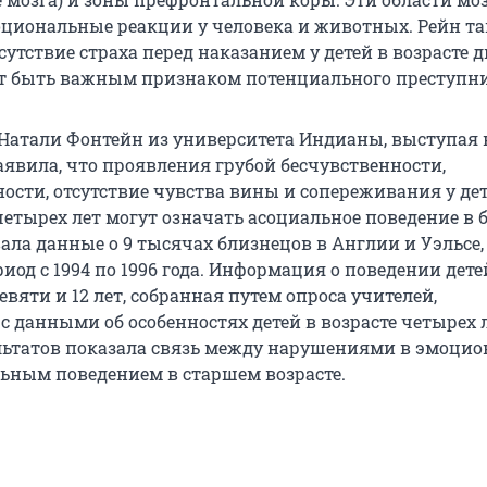
циональные реакции у человека и животных. Рейн т
тсутствие страха перед наказанием у детей в возрасте д
т быть важным признаком потенциального преступни
 Натали Фонтейн из университета Индианы, выступая 
аявила, что проявления грубой бесчувственности,
ости, отсутствие чувства вины и сопереживания у дет
четырех лет могут означать асоциальное поведение в 
ала данные о 9 тысячах близнецов в Англии и Уэльсе,
иод с 1994 по 1996 года. Информация о поведении дете
девяти и 12 лет, собранная путем опроса учителей,
с данными об особенностях детей в возрасте четырех л
льтатов показала связь между нарушениями в эмоци
льным поведением в старшем возрасте.