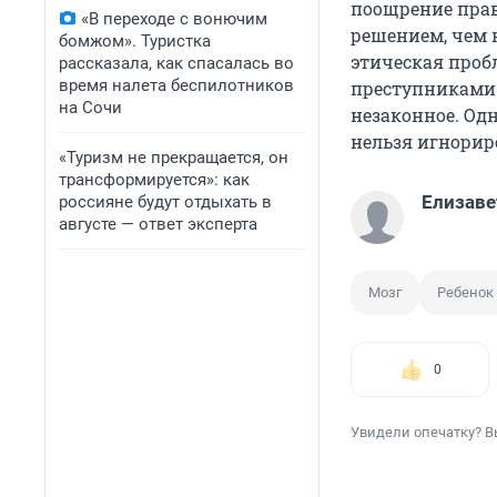
поощрение прав
«В переходе с вонючим
решением, чем н
бомжом». Туристка
этическая проб
рассказала, как спасалась во
время налета беспилотников
преступниками 
на Сочи
незаконное. Од
нельзя игнорир
«Туризм не прекращается, он
трансформируется»: как
Елизаве
россияне будут отдыхать в
августе — ответ эксперта
Мозг
Ребенок
0
Увидели опечатку? В