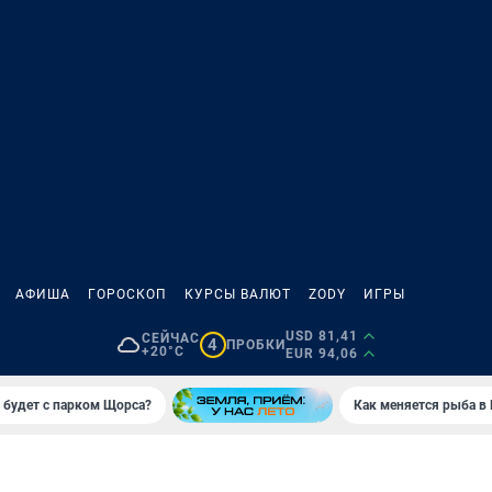
АФИША
ГОРОСКОП
КУРСЫ ВАЛЮТ
ZODY
ИГРЫ
USD 81,41
СЕЙЧАС
4
ПРОБКИ
+20°C
EUR 94,06
 будет с парком Щорса?
Как меняется рыба в 