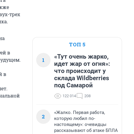
акже
вух-трех
ка.
на
ТОП 5
ей в
«Тут очень жарко,
1
будущем.
идет жар от огня»:
что происходит у
й в
склада Wildberries
под Самарой
ет.
ональной
122 014
208
«Жалко. Первая работа,
2
которую любил по-
настоящему»: очевидцы
рассказывают об атаке БПЛА