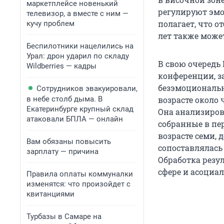
маркетплейсе новенький
регулируют эмо
телевизор, а вместе с ним —
полагает, что о
кучу проблем
лет также може
Беспилотники нацелились на
Урал: дрон ударил по складу
В свою очередь
Wildberries — кадры
конференции, з
безэмоциональн
Сотрудников эвакуировали,
в небе столб дыма. В
возрасте около 
Екатеринбурге крупный склад
Она анализиров
атаковали БПЛА — онлайн
собранные в пер
возрасте семи, 
Вам обязаны повысить
сопоставлялась 
зарплату — причина
Обработка резу
сфере и асоциа
Правила оплаты коммуналки
изменятся: что произойдет с
квитанциями
Турбазы в Самаре на