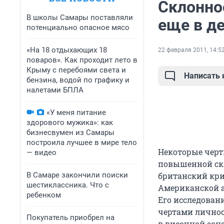
Склонно
В школы Самары поставляли
еще в д
потенциально опасное мясо
«На 18 отдыхающих 18
22 февраля 2011, 14:5
поваров». Как проходит лето в
Крыму с перебоями света и
Написать
бензина, водой по графику и
налетами БПЛА
«У меня питание
здорового мужика»: как
бизнесвумен из Самары
построила лучшее в мире тело
Некоторые черты
— видео
повышенной скл
В Самаре закончили поиски
британский кри
шестиклассника. Что с
Американской а
ребенком
Его исследован
чертами личнос
Покупатель приобрел на
в височной зон