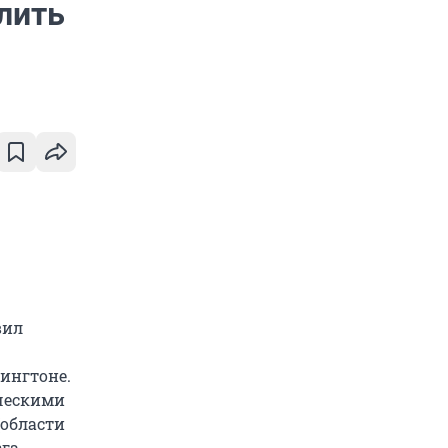
лить
вил
ингтоне.
ическими
(области
зга