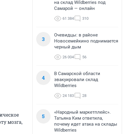
на склад Wildberries под
Самарой — онлайн
61 384
310
Очевидцы: в районе
3
Новосемейкино поднимается
черный дым
26 004
56
В Самарской области
4
эвакуировали склад
Wildberries
24 183
28
«Народный маркетплейс».
гическое
5
Татьяна Ким ответила,
ту мозга,
почему идет атака на склады
Wildberries