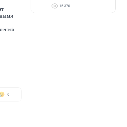
15 370
ет
льными
плений
0