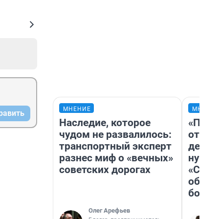
МНЕНИЕ
МНЕНИ
равить
Наследие, которое
«Посл
чудом не развалилось:
отчая
транспортный эксперт
детст
разнес миф о «вечных»
нужно
советских дорогах
«Стар
обяза
больш
Олег Арефьев