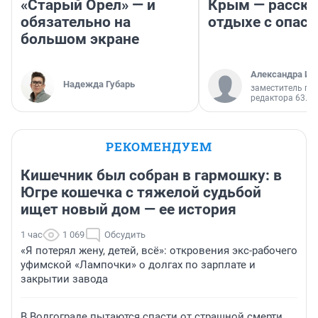
«Старый Орел» — и
Крым — расска
обязательно на
отдыхе с опас
большом экране
Александра Ис
Надежда Губарь
заместитель гл
редактора 63.RU
РЕКОМЕНДУЕМ
Кишечник был собран в гармошку: в
Югре кошечка с тяжелой судьбой
ищет новый дом — ее история
1 час
1 069
Обсудить
«Я потерял жену, детей, всё»: откровения экс-рабочего
уфимской «Лампочки» о долгах по зарплате и
закрытии завода
В Волгограде пытаются спасти от страшной смерти