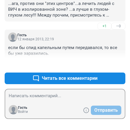
...ага, против они "этих центров"...а лечить людей с 
ВИЧ в изолированной зоне? ...а лучше в глухом-
глухом лесу!!! Между прочим, присмотритесь к 
туберкулёзным диспансерам в черте 
+1
–0
города....страшилка совсем рядом и передаётся 
"тубик" как раз таки воздушно капельным путём...и 
Гость
ещё куча других вирусных заболеваний, которые 
12 января 2013, 22:19
больше приводят к смертности, ежели 
если бы спид капельным путем передавался, то все 
ВИЧ....непросвещённые люди в этом 
бы уже заразились.
вопросе...темнота!!!
+1
–0
Читать все комментарии
Гость
Отправить
Войти