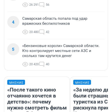
26 291
56
Самарская область попала под удар
4
вражеских беспилотников
20 480
42
«Бензиновые короли» Самарской области.
5
Кто контролирует местные сети АЗС и
сколько там крутится денег
20 420
40
МНЕНИЕ
МНЕНИЕ
«После такого кино
«За неделю две
отчаянно хочется в
были страшные
детство»: почему
туристка из С
нужно смотреть фильм
рискнула приех