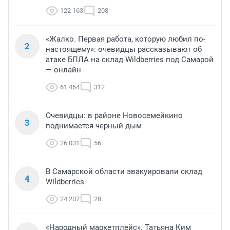
122 163
208
«Жалко. Первая работа, которую любил по-
2
настоящему»: очевидцы рассказывают об
атаке БПЛА на склад Wildberries под Самарой
— онлайн
61 464
312
Очевидцы: в районе Новосемейкино
3
поднимается черный дым
26 031
56
В Самарской области эвакуировали склад
4
Wildberries
24 207
28
«Народный маркетплейс». Татьяна Ким