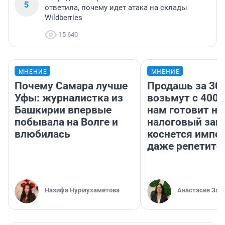
5
ответила, почему идет атака на склады
Wildberries
15 640
МНЕНИЕ
МНЕНИЕ
Почему Самара лучше
Продашь за 300
Уфы: журналистка из
возьмут с 4000
Башкирии впервые
нам готовит н
побывала на Волге и
налоговый зако
влюбилась
коснется импор
даже репетито
Назифа Нурмухаметова
Анастасия Зав