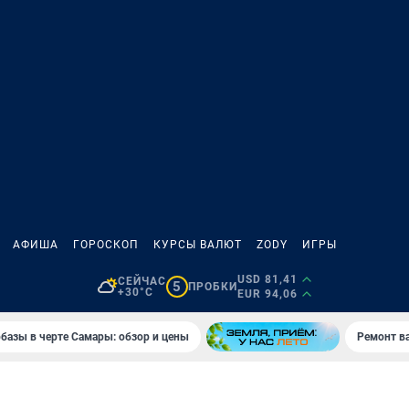
АФИША
ГОРОСКОП
КУРСЫ ВАЛЮТ
ZODY
ИГРЫ
USD 81,41
СЕЙЧАС
5
ПРОБКИ
+30°C
EUR 94,06
базы в черте Самары: обзор и цены
Ремонт в