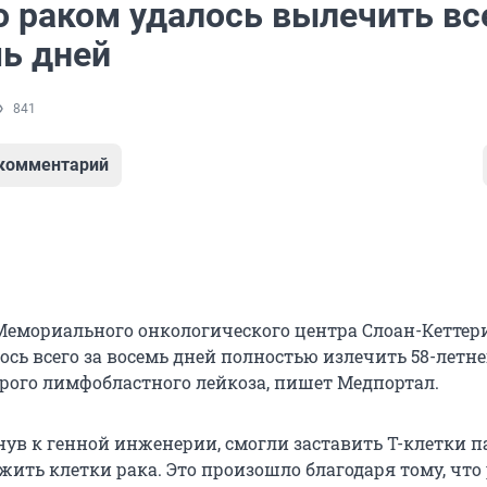
о раком удалось вылечить вс
мь дней
841
 комментарий
емориального онкологического центра Слоан-Кеттер
сь всего за восемь дней полностью излечить 58-летне
трого лимфобластного лейкоза, пишет Медпортал.
нув к генной инженерии, смогли заставить Т-клетки 
жить клетки рака. Это произошло благодаря тому, что