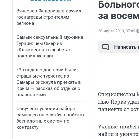
Больног
Вячеслав Федорищев вручил
за восе
госнаграды строителям
региона
28 марта 2013, 07:09
Самый сексуальный мужчина
Турции: чем Омер из
Написать
«Клюквенного щербета»
покорил женщин
«За неделю две ночи были
страшные»: туристка из
Самары рискнула приехать в
Крым — рассказ об отдыхе с
Специалистам М
опасностями
Нью-Йорке удало
Озвучены условия набора
пациента от ос
самарцев на службу в войсках
беспилотных систем по
Ученые, прибег
контракту
найти и уничто