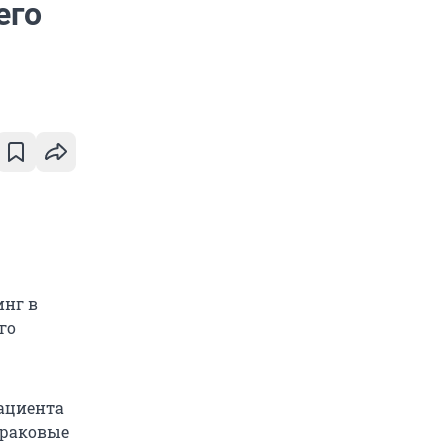
его
инг в
го
пациента
 раковые