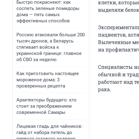
клетки, которы
Быстро покраснеют: как
соспеть зеленые помидоры
выделяли белок
дома — пять самых
эффективных способов
Экспериментал
пациентов, хотя
Россию атаковали больше 200
тысяч дронов, а Беларусь
Вылеченные мет
стягивает войска к
на профилактич
украинской границе: главное
об СВО за неделю
Специалисты на
Как приготовить настоящее
обычной и трад
мороженое дома: 3
работают над т
проверенных рецепта
рака.
Архитекторы будущего: кто
стоит за преображением
современной Самары
Лицевая гладь для чайников:
гайд от набора петель до
первого готового изделия