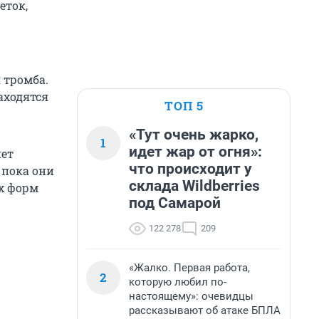
еток,
 тромба.
аходятся
ТОП 5
«Тут очень жарко,
1
идет жар от огня»:
нет
что происходит у
 пока они
склада Wildberries
х форм
под Самарой
122 278
209
«Жалко. Первая работа,
2
которую любил по-
настоящему»: очевидцы
рассказывают об атаке БПЛА