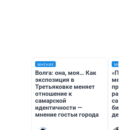
МНЕНИЕ
МНЕНИ
Волга: она, моя… Как
«Поку
экспозиция в
мешке
Третьяковке меняет
предп
отношение к
расска
самарской
самом
идентичности —
бизне
мнение гостьи города
дешев