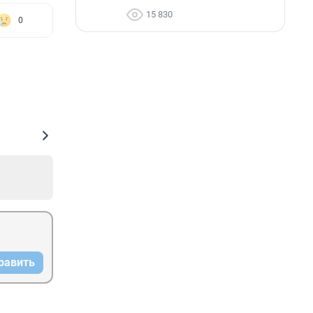
15 830
0
равить