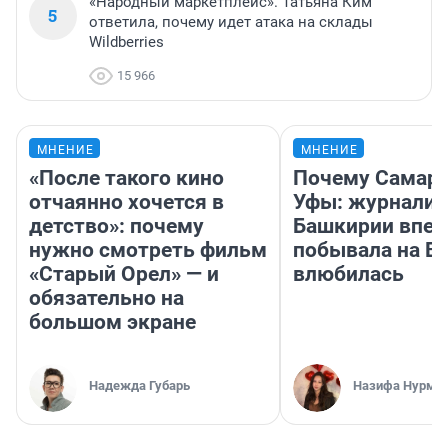
«Народный маркетплейс». Татьяна Ким
5
ответила, почему идет атака на склады
Wildberries
15 966
МНЕНИЕ
МНЕНИЕ
«После такого кино
Почему Самара
отчаянно хочется в
Уфы: журналис
детство»: почему
Башкирии впе
нужно смотреть фильм
побывала на Во
«Старый Орел» — и
влюбилась
обязательно на
большом экране
Надежда Губарь
Назифа Нурму