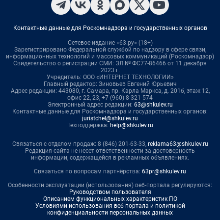
Контактные данные для Роскомнадзора и государственных органов
Сетевое издание «63.ру» (18+)
Зарегистрировано Федеральной службой по надзору в сфере связи,
информационных технологий и массовых коммуникаций (Роскомнадзор)
Свидетельство о регистрации СМИ: ЭЛ № ФС77-86466 от 11 декабря
2023 г.
Учредитель: ООО «ИНТЕРНЕТ ТЕХНОЛОГИИ»
Главный редактор: Зиновьев Евгений Юрьевич
Адрес редакции: 443080, г. Самара, пр. Карла Маркса, д. 201б, этаж 12,
офис 22, 23, +7 (960) 8-321-574
Электронный адрес редакции:
63@shkulev.ru
Контактные данные для Роскомнадзора и государственных органов:
juristchel@shkulev.ru
Техподдержка:
help@shkulev.ru
Связаться с отделом продаж: 8 (846) 201-63-33,
reklama63@shkulev.ru
Редакция сайта не несет ответственности за достоверность
информации, содержащейся в рекламных объявлениях.
Связаться по вопросам партнёрства:
63pr@shkulev.ru
Особенности эксплуатации (использования) веб-портала регулируются:
Руководством пользователя
Описанием функциональных характеристик ПО
Условиями использования веб-портала и политикой
конфиденциальности персональных данных