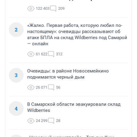
122 403
209
«Жалко. Первая работа, которую любил по-
2
настоящему»: очевидцы рассказывают об
атаке БПЛА на склад Wildberries под Самарой
— онлайн
61 622
312
Очевидцы: в районе Новосемейкино
3
поднимается черный дым
26 071
56
В Самарской области эвакуировали склад
4
Wildberries
24 299
28