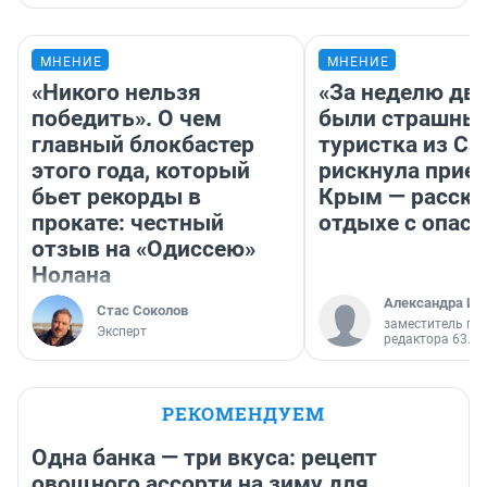
МНЕНИЕ
МНЕНИЕ
«Никого нельзя
«За неделю две
победить». О чем
были страшные
главный блокбастер
туристка из С
этого года, который
рискнула приех
бьет рекорды в
Крым — расска
прокате: честный
отдыхе с опас
отзыв на «Одиссею»
Нолана
Александра Ис
Стас Соколов
заместитель гл
Эксперт
редактора 63.RU
РЕКОМЕНДУЕМ
Одна банка — три вкуса: рецепт
овощного ассорти на зиму для