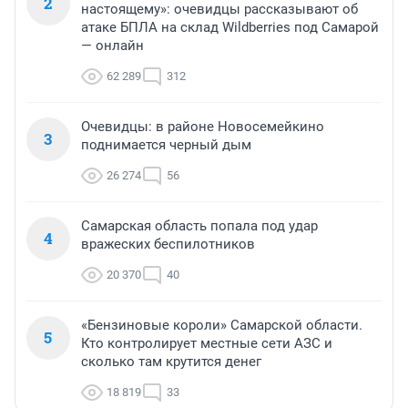
2
настоящему»: очевидцы рассказывают об
атаке БПЛА на склад Wildberries под Самарой
— онлайн
62 289
312
Очевидцы: в районе Новосемейкино
3
поднимается черный дым
26 274
56
Самарская область попала под удар
4
вражеских беспилотников
20 370
40
«Бензиновые короли» Самарской области.
5
Кто контролирует местные сети АЗС и
сколько там крутится денег
18 819
33