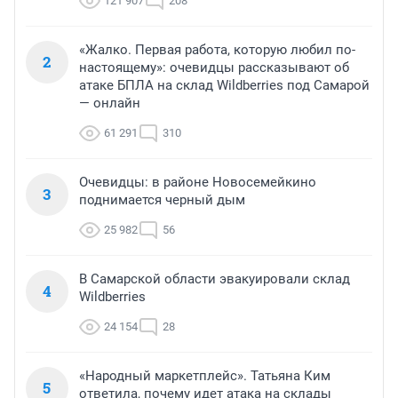
121 907
208
«Жалко. Первая работа, которую любил по-
2
настоящему»: очевидцы рассказывают об
атаке БПЛА на склад Wildberries под Самарой
— онлайн
61 291
310
Очевидцы: в районе Новосемейкино
3
поднимается черный дым
25 982
56
В Самарской области эвакуировали склад
4
Wildberries
24 154
28
«Народный маркетплейс». Татьяна Ким
5
ответила, почему идет атака на склады