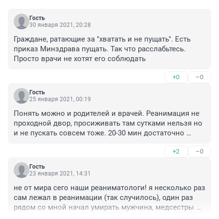
Гость
30 января 2021, 20:28
Граждане, ратающие за "хватать и не пущать". Есть 
приказ Минздрава пущать. Так что расслабьтесь. 
Просто врачи не хотят его соблюдать
+0
–0
Гость
25 января 2021, 00:19
Понять можно и родителей и врачей. Реанимация не 
проходной двор, просиживать там сутками нельзя но 
и не пускать совсем тоже. 20-30 мин достаточно 
чтобы побыть с близким и не нарушить график 
+2
–0
манипуляций
Гость
23 января 2021, 14:31
не от мира сего наши реаниматологи! я несколько раз 
сам лежал в реанимации (так случилось), один раз 
рядом со мной начал умирать мужчина, медсестры 
(лучшая в госпитале, любимица руководства, кстати) 