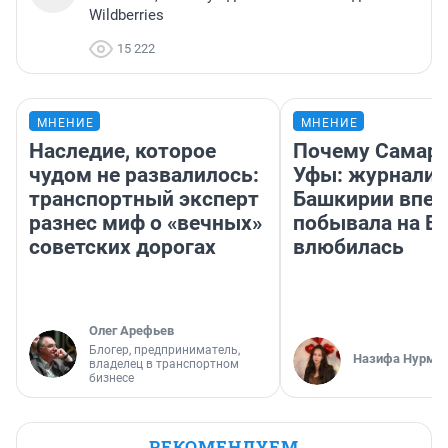
Wildberries
15 222
МНЕНИЕ
МНЕНИЕ
Наследие, которое
Почему Самара
чудом не развалилось:
Уфы: журналис
транспортный эксперт
Башкирии впе
разнес миф о «вечных»
побывала на Во
советских дорогах
влюбилась
Олег Арефьев
Блогер, предприниматель,
Назифа Нурму
владелец в транспортном
бизнесе
РЕКОМЕНДУЕМ