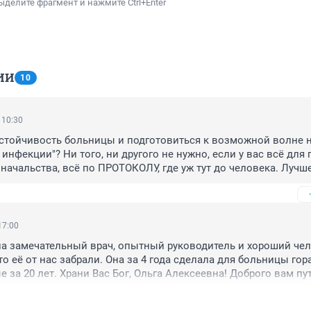
ыделите фрагмент и нажмите Ctrl+Enter
ИИ
10
 10:30
устойчивость больницы и подготовиться к возможной волне н
нфекции"? Ни того, ни другого не нужно, если у вас всё для г
начальства, всё по ПРОТОКОЛУ, где уж тут до человека. Лучше 
, а то залЕчите. Изжившая себя система.
17:00
а замечательный врач, опытный руководитель и хороший чело
о её от нас забрали. Она за 4 года сделала для больницы гора
 за 20 лет. Храни Вас Бог, Ольга Алексеевна! Доброго вам пу