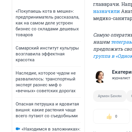
главврачи. Нап
назначили
Анат
«Покупаешь кота в мешке»:
предприниматель рассказала,
медико-санитар
как на самом деле устроен
бизнес со складами дешевых
Самую операти
товаров
нашем
телегра
Самарский институт культуры
предложить свои
возглавила эффектная
группа в «Одно
красотка
Екатери
Наследие, которое чудом не
журналист
развалилось: транспортный
эксперт разнес миф о
«вечных» советских дорогах
Армен Бенян
Опасная петрушка и ядовитая
вишня: какие растения чаще
всего путают со съедобными
0
«Находимся в заложниках»: