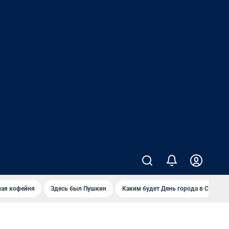
ная кофейня
Здесь был Пушкин
Каким будет День города в Самаре