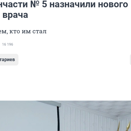
нчасти № 5 назначили нового
 врача
м, кто им стал
16 196
тариев