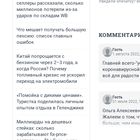
Увидели опечатку? В
селлеры рассказали, сколько
миллионов потеряли из-за
ударов по складам WB
Что мешает получать большую
КОММЕНТАР
пенсию: список главных
ошибок
Гость
1 августа 2022,
Китай попрощается с
бензином через 2–3 года, а
Главней всего-"
когда Россия? Почему
коронавирусной и
топливный кризис не ускорил
всё для радости 
переход на электромобили
вам не попадать
«Помойка с дикими ценами».
Гость
Туристка поделилась личным
31 июля 2022, 
опытом отдыха в Геленджике
Ольга Алексеевн
Жалеем о том, чт
Миллиарды на дешевых
больше, чем иные
стейках: сколько
зарабатывают fix-price-