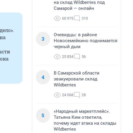
на склад Wildberries под
Самарой — онлайн
60 975
310
дело».
Очевидцы: в районе
 на
3
Новосемейкино поднимается
черный дым
асти
25 854
56
 она
В Самарской области
4
эвакуировали склад
Wildberries
24 068
28
«Народный маркетплейс».
5
Татьяна Ким ответила,
почему идет атака на склады
Wildberries