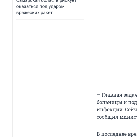
Самарская область рискует
оказаться под ударом
вражеских ракет
— Главная зада
больницы и под
инфекции. Сейч
сообщил минист
В последнее вр