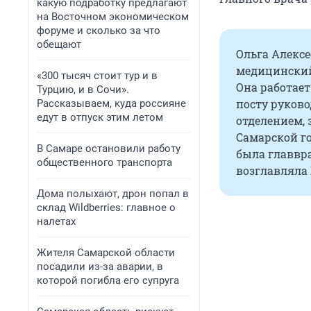
какую подработку предлагают
на Восточном экономическом
форуме и сколько за что
обещают
Ольга Алекс
медицинский 
«300 тысяч стоит тур и в
Она работает
Турцию, и в Сочи».
посту руков
Рассказываем, куда россияне
едут в отпуск этим летом
отделением, 
Самарской го
В Самаре остановили работу
была главвра
общественного транспорта
возглавляла
Дома полыхают, дрон попал в
склад Wildberries: главное о
налетах
Жителя Самарской области
посадили из-за аварии, в
которой погибла его супруга