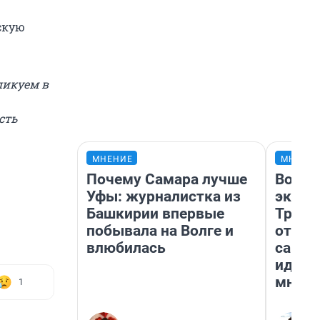
скую
ликуем в
сть
МНЕНИЕ
МНЕНИ
Почему Самара лучше
Волга
Уфы: журналистка из
экспо
Башкирии впервые
Треть
побывала на Волге и
отнош
влюбилась
самар
идент
мнени
1