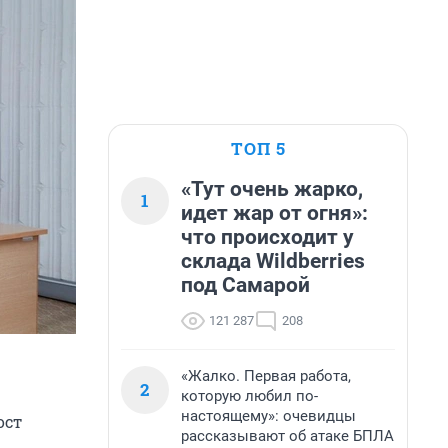
ТОП 5
«Тут очень жарко,
1
идет жар от огня»:
что происходит у
склада Wildberries
под Самарой
121 287
208
«Жалко. Первая работа,
2
которую любил по-
настоящему»: очевидцы
ост
рассказывают об атаке БПЛА