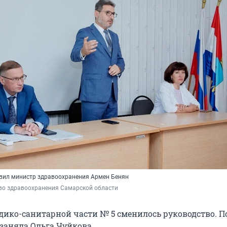
вил министр здравоохранения Армен Бенян
во здравоохранения Самарской области
дико-санитарной части № 5 сменилось руководство. П
 заняла Ольга Чуйкова.