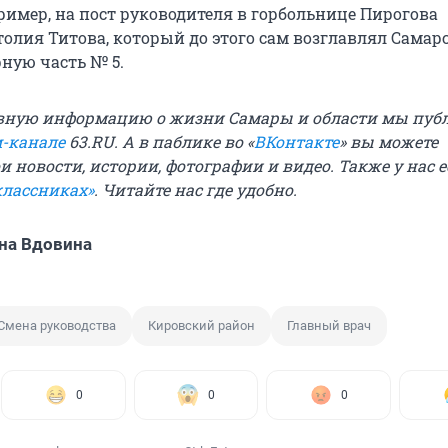
ример, на пост руководителя в горбольнице Пирогова
олия Титова, который до этого сам возглавлял Самар
ную часть № 5.
вную информацию о жизни Самары и области мы пуб
м-канале
63.RU.
А в паблике во «
ВКонтакте
» вы можете
 новости, истории, фотографии и видео. Также у нас е
классниках»
. Читайте нас где удобно.
на Вдовина
Смена руководства
Кировский район
Главный врач
0
0
0