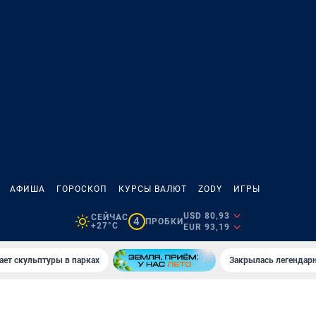
АФИША
ГОРОСКОП
КУРСЫ ВАЛЮТ
ZODY
ИГРЫ
USD 80,93
СЕЙЧАС
4
ПРОБКИ
+27°C
EUR 93,19
ает скульптуры в парках
Закрылась легендар