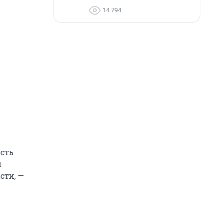
14 794
сть
й
сти, —