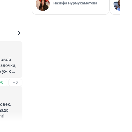
Назифа Нурмухаметова
овой 
алочки, 
уж к 
+0
–0
век. 
здо 
ти!
+0
–0