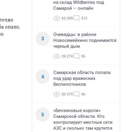
на склад Wildberries под
Самарой — онлайн
62 289
312
аточно
а опало.
но
Очевидцы: в районе
3
Новосемейкино поднимается
черный дым
26 274
56
Самарская область попала
4
под удар вражеских
беспилотников
20 379
40
«Бензиновые короли»
5
Самарской области. Кто
контролирует местные сети
АЗС и сколько там крутится