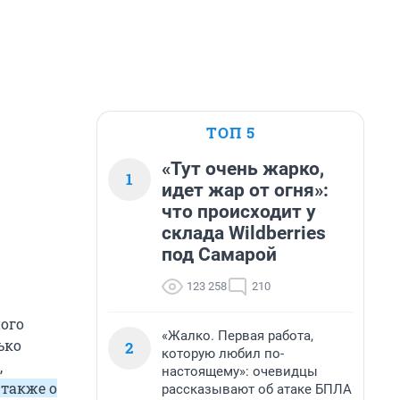
ТОП 5
«Тут очень жарко,
1
идет жар от огня»:
что происходит у
склада Wildberries
под Самарой
123 258
210
ного
«Жалко. Первая работа,
ько
2
которую любил по-
,
настоящему»: очевидцы
 также о
рассказывают об атаке БПЛА