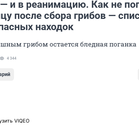
— и в реанимацию. Как не по
цу после сбора грибов — спи
пасных находок
шным грибом остается бледная поганка
4 344
арий
узить VIQEO