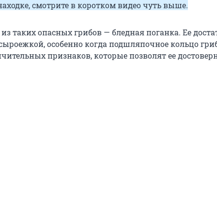
находке, смотрите в коротком видео чуть выше.
 из таких опасных грибов — бледная поганка. Ее дост
 сыроежкой, особенно когда подшляпочное кольцо гриб
личительных признаков, которые позволят ее достовер