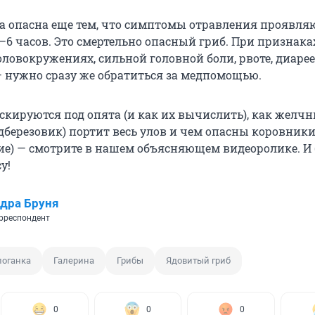
а опасна еще тем, что симптомы отравления проявля
 5–6 часов. Это смертельно опасный гриб. При признака
ловокружениях, сильной головной боли, рвоте, диарее
 нужно сразу же обратиться за медпомощью.
скируются под опята (и как их вычислить), как желч
дберезовик) портит весь улов и чем опасны коровники
е) — смотрите в нашем объясняющем видеоролике. И 
у!
дра Бруня
рреспондент
поганка
Галерина
Грибы
Ядовитый гриб
0
0
0