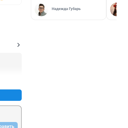
Надежда Губарь
+0
–0
равить