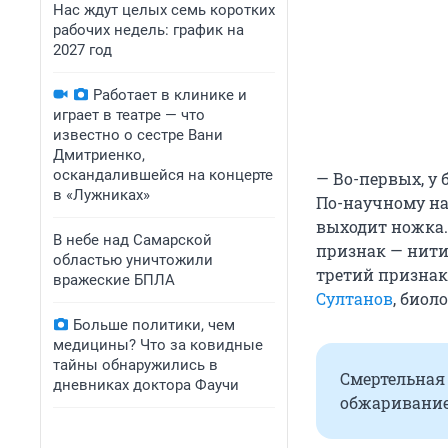
Нас ждут целых семь коротких
рабочих недель: график на
2027 год
Работает в клинике и
играет в театре — что
известно о сестре Вани
Дмитриенко,
оскандалившейся на концерте
— Во-первых, у
в «Лужниках»
По-научному наз
выходит ножка.
В небе над Самарской
признак — нити
областью уничтожили
третий признак
вражеские БПЛА
Султанов
, биол
Больше политики, чем
медицины? Что за ковидные
тайны обнаружились в
Смертельная 
дневниках доктора Фаучи
обжаривание