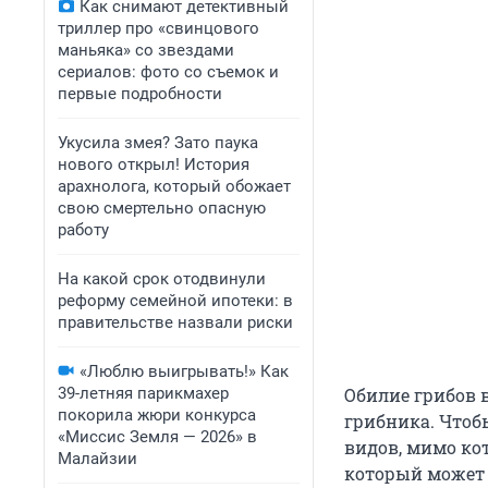
Как снимают детективный
триллер про «свинцового
маньяка» со звездами
сериалов: фото со съемок и
первые подробности
Укусила змея? Зато паука
нового открыл! История
арахнолога, который обожает
свою смертельно опасную
работу
На какой срок отодвинули
реформу семейной ипотеки: в
правительстве назвали риски
«Люблю выигрывать!» Как
39-летняя парикмахер
Обилие грибов в
покорила жюри конкурса
грибника. Чтоб
«Миссис Земля — 2026» в
видов, мимо кот
Малайзии
который может 