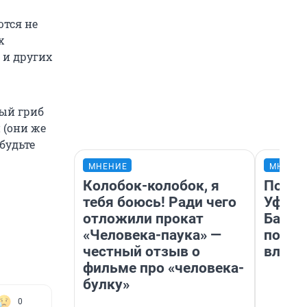
ются не
х
 и других
ный гриб
 (они же
будьте
МНЕНИЕ
МНЕНИ
Колобок-колобок, я
Почем
тебя боюсь! Ради чего
Уфы: 
отложили прокат
Башки
«Человека-паука» —
побыв
честный отзыв о
влюби
фильме про «человека-
булку»
0