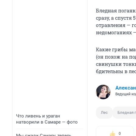
Бледная поганк
сразу, а спустя
отравления — го
недомоганиях —
Какие грибы ма
(он похож на по
свинушки тонки
бдительны в лес
Алексан
Ведущий ко
Лес
Бледная 
Что ливень и ураган
натворили в Самаре — фото
0
Мы сжали Самару, теперь