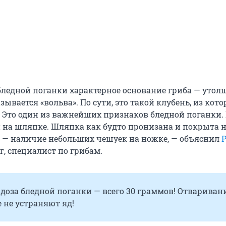
 бледной поганки характерное основание гриба — утол
ывается «вольва». По сути, это такой клубень, из кото
 Это один из важнейших признаков бледной поганки.
 на шляпке. Шляпка как будто пронизана и покрыта 
 — наличие небольших чешуек на ножке, — объяснил
ог, специалист по грибам.
доза бледной поганки — всего 30 граммов! Отвариван
 не устраняют яд!