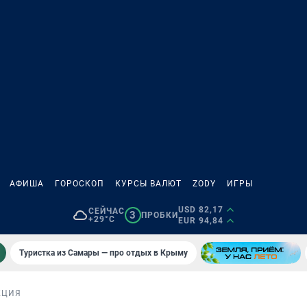
АФИША
ГОРОСКОП
КУРСЫ ВАЛЮТ
ZODY
ИГРЫ
USD 82,17
СЕЙЧАС
3
ПРОБКИ
+29°C
EUR 94,84
Туристка из Самары — про отдых в Крыму
КЦИЯ