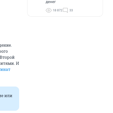
денег
18 872
33
щение.
рого
 Второй
нитями. И
Ринат
ие или