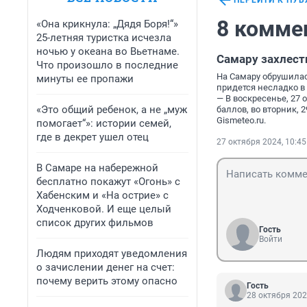
ПЕРЕЙТИ К ПУ
8 комме
«Она крикнула: „Дядя Боря!“»
25-летняя туристка исчезла
ночью у океана во Вьетнаме.
Самару захлест
Что произошло в последние
На Самару обрушилас
минуты ее пропажи
придется несладко в
— В воскресенье, 27 
«Это общий ребенок, а не „муж
баллов, во вторник, 2
Gismeteo.ru.
помогает“»: истории семей,
где в декрет ушел отец
27 октября 2024, 10:45
В Самаре на набережной
бесплатно покажут «Огонь» с
Хабенским и «На острие» с
Ходченковой. И еще целый
список других фильмов
Гость
Войти
Людям приходят уведомления
о зачислении денег на счет:
почему верить этому опасно
Гость
28 октября 202