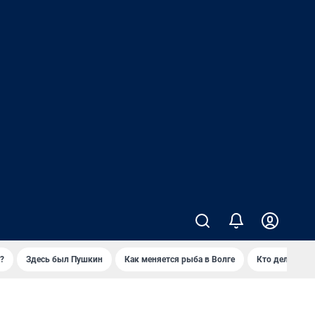
?
Здесь был Пушкин
Как меняется рыба в Волге
Кто делает ск