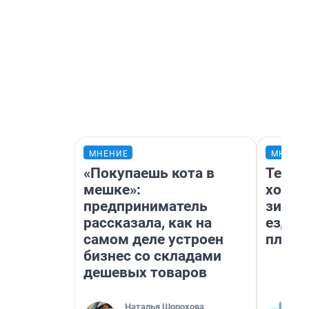
МНЕНИЕ
МНЕНИ
«Покупаешь кота в
Тепло
мешке»:
холод
предприниматель
зимой
рассказала, как на
ездит
самом деле устроен
плюсы
бизнес со складами
дешевых товаров
Наталья Шорохова