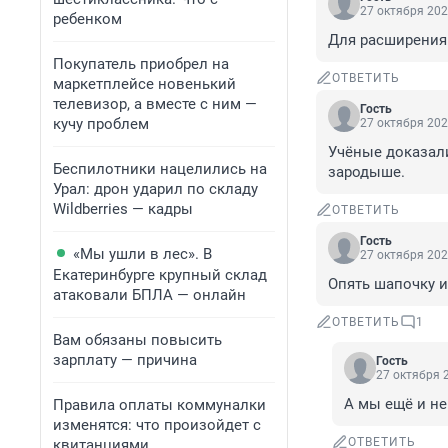
27 октября 202
ребенком
Для расширения 
Покупатель приобрел на
ОТВЕТИТЬ
маркетплейсе новенький
телевизор, а вместе с ним —
Гость
кучу проблем
27 октября 202
Учёные доказали
Беспилотники нацелились на
зародыше.
Урал: дрон ударил по складу
Wildberries — кадры
ОТВЕТИТЬ
Гость
«Мы ушли в лес». В
27 октября 202
Екатеринбурге крупный склад
Опять шапочку и
атаковали БПЛА — онлайн
ОТВЕТИТЬ
1
Вам обязаны повысить
зарплату — причина
Гость
27 октября 2
А мы ещё и не
Правила оплаты коммуналки
изменятся: что произойдет с
ОТВЕТИТЬ
квитанциями