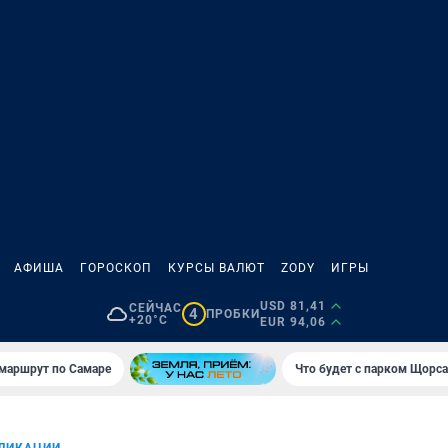
АФИША
ГОРОСКОП
КУРСЫ ВАЛЮТ
ZODY
ИГРЫ
USD 81,41
СЕЙЧАС
4
ПРОБКИ
+20°C
EUR 94,06
маршрут по Самаре
Что будет с парком Щорса