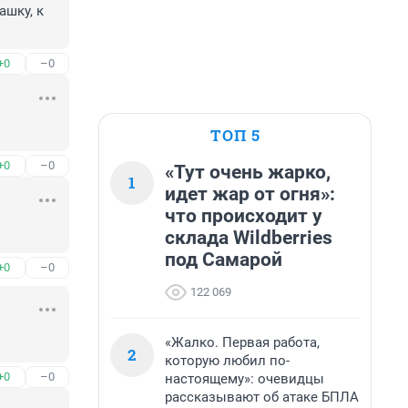
шку, к 
+0
–0
ТОП 5
+0
–0
«Тут очень жарко,
1
идет жар от огня»:
что происходит у
склада Wildberries
под Самарой
+0
–0
122 069
«Жалко. Первая работа,
2
которую любил по-
+0
–0
настоящему»: очевидцы
рассказывают об атаке БПЛА