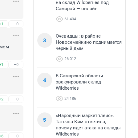
на склад Wildberries под
Самарой — онлайн
61 404
+1
–0
Очевидцы: в районе
3
Новосемейкино поднимается
мом 
черный дым
26 012
+1
–0
В Самарской области
4
эвакуировали склад
Wildberries
24 186
+2
–0
«Народный маркетплейс».
5
Татьяна Ким ответила,
почему идет атака на склады
Wildberries
+6
–0