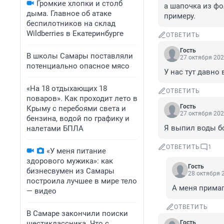
Громкие хлопки и столб
а шапочка из фо
дыма. Главное об атаке
примеру.
беспилотников на склад
Wildberries в Екатеринбурге
ОТВЕТИТЬ
Гость
В школы Самары поставляли
27 октября 202
потенциально опасное мясо
У нас тут давно
«На 18 отдыхающих 18
ОТВЕТИТЬ
поваров». Как проходит лето в
Гость
Крыму с перебоями света и
27 октября 202
бензина, водой по графику и
Я выпил воды бо
налетами БПЛА
ОТВЕТИТЬ
1
«У меня питание
здорового мужика»: как
Гость
бизнесвумен из Самары
28 октября 2
построила лучшее в мире тело
А меня примаг
— видео
ОТВЕТИТЬ
В Самаре закончили поиски
шестиклассника. Что с
Гость