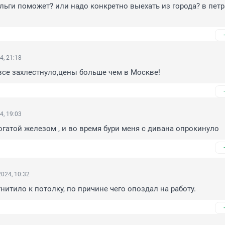
льги поможет? или надо конкретно выехать из города? в петра
4, 21:18
 все захлестнуло,цены больше чем в Москве!
4, 19:03
гатой железом , и во время бури меня с дивана опрокинуло
024, 10:32
нитило к потолку, по причине чего опоздал на работу.