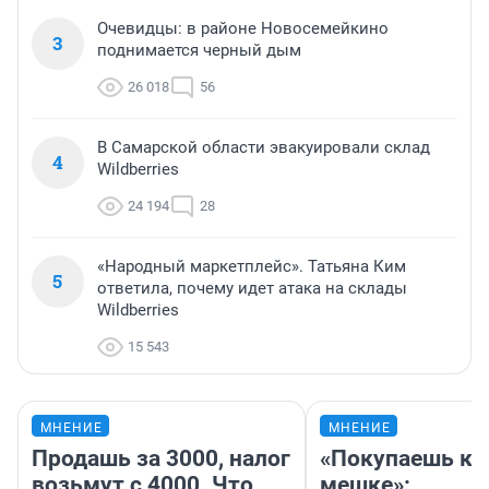
Очевидцы: в районе Новосемейкино
3
поднимается черный дым
26 018
56
В Самарской области эвакуировали склад
4
Wildberries
24 194
28
«Народный маркетплейс». Татьяна Ким
5
ответила, почему идет атака на склады
Wildberries
15 543
МНЕНИЕ
МНЕНИЕ
Продашь за 3000, налог
«Покупаешь ко
возьмут с 4000. Что
мешке»: