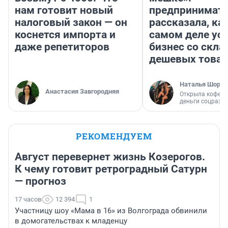
нам готовит новый
предпринимат
налоговый закон — он
рассказала, как
коснется импорта и
самом деле ус
даже репетиторов
бизнес со скл
дешевых това
Наталья Шорох
Анастасия Завгородняя
Открыла кофейн
деньги соцразв
РЕКОМЕНДУЕМ
Август перевернет жизнь Козерогов.
К чему готовит ретроградный Сатурн
— прогноз
17 часов
12 394
1
Участницу шоу «Мама в 16» из Волгограда обвинили
в домогательствах к младенцу