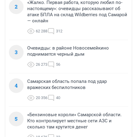
«Жалко. Первая работа, которую любил по-
2
настоящему»: очевидцы рассказывают об
атаке БПЛА на склад Wildberries под Самарой
— онлайн
62 288
312
Очевидцы: в районе Новосемейкино
3
поднимается черный дым
26 273
56
Самарская область попала под удар
4
вражеских беспилотников
20 356
40
«Бензиновые короли» Самарской области.
5
Кто контролирует местные сети АЗС и
сколько там крутится денег