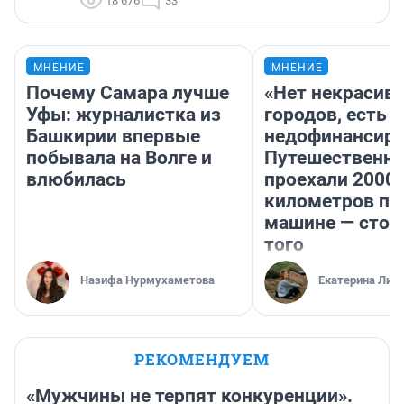
18 676
33
МНЕНИЕ
МНЕНИЕ
Почему Самара лучше
«Нет некрасив
Уфы: журналистка из
городов, есть
Башкирии впервые
недофинансиро
побывала на Волге и
Путешественн
влюбилась
проехали 2000
километров по 
машине — стои
того
Назифа Нурмухаметова
Екатерина Лит
РЕКОМЕНДУЕМ
«Мужчины не терпят конкуренции».