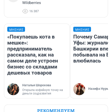
Wildberries
16 387
МНЕНИЕ
МНЕНИЕ
«Покупаешь кота в
Почему Самара
мешке»:
Уфы: журналис
предприниматель
Башкирии впе
рассказала, как на
побывала на Во
самом деле устроен
влюбилась
бизнес со складами
дешевых товаров
Наталья Шорохова
Назифа Нурму
Открыла кофейную точку на
деньги соцразвития
РЕКОМЕНДУЕМ