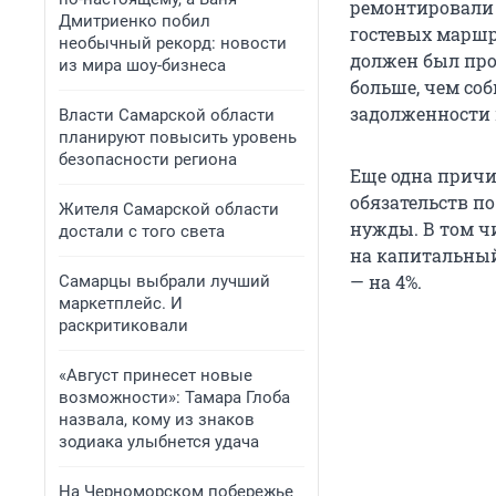
ремонтировали 
Дмитриенко побил
гостевых маршр
необычный рекорд: новости
должен был про
из мира шоу-бизнеса
больше, чем со
задолженности 
Власти Самарской области
планируют повысить уровень
безопасности региона
Еще одна причи
обязательств по
Жителя Самарской области
нужды. В том чи
достали с того света
на капитальный 
— на 4%.
Самарцы выбрали лучший
маркетплейс. И
раскритиковали
«Август принесет новые
возможности»: Тамара Глоба
назвала, кому из знаков
зодиака улыбнется удача
На Черноморском побережье