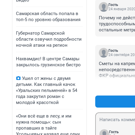
Видео
Гость
24 января 2020
Самарская область попала в
Почему не дейст
топ-5 по уровню образования
трудоспособным?
остальные метр
Губернатор Самарской
области озвучил подробности
ночной атаки на регион
Гость
24 сентября 20
Нахвамдис! В центре Самары
Сметы на капре
закрылось грузинское бистро
непосредственно
ФКР официально
Ушел от жены с двумя
Самары через вз
детьми. Как главный качок
организаций...

«Уральских пельменей» в 54
При этом проект
года закрутил роман с
много недоделок
молодой красоткой
общедомовое иму
ремонта", а жите
«Они всё еще в лесу, и им
ФКР ГРАБИТ все 
нужна помощь»: сын
"божья роса"..

пропавших в тайге
ОТВЕЧАЕМ ЗА КА
Гость
Усольцевых назвал еще одну