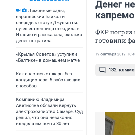
Денег н
Лимонные сады,
капремо
европейский Байкал и
очередь к статуе Джульетты:
путешественница съездила в
ФКР погряз 
Италию и рассказала, сколько
готовили фа
денег потратила
«Крылья Советов» уступили
19 сентября 2019, 16:4
«Балтике» в домашнем матче
132
комме
Как спастись от жары без
кондиционера: 5 работающих
способов
Компанию Владимира
Аветисяна обязали вернуть
электрохозяйство Самаре. Суд
решил, что она незаконно
владела им почти 30 лет