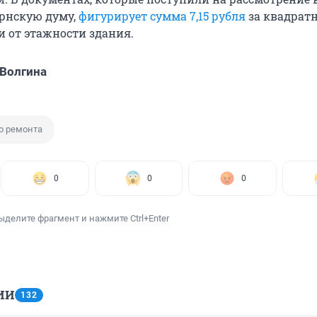
рнскую думу,
фигурирует сумма 7,15 рубля
за квадрат
и от этажности здания.
Волгина
о ремонта
0
0
0
ыделите фрагмент и нажмите Ctrl+Enter
ИИ
132