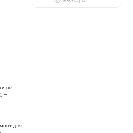
18 669
27
ки не
, —
монт для
в