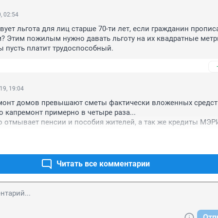
, 02:54
вует льгота для лиц старше 70-ти лет, если гражданин прописа
 Этим пожилым нужно давать льготу на их квадратные метры,
ы пусть платит трудоспособный.
19, 19:04
монт домов превышают сметы фактически вложенных средстн
 капремонт примерно в четыре раза...

 отмывает пенсии и пособия жителей, а так же кредиты МЭР
носы на капремонт, за откаты, передает в руки коммерческих 
ы ФКР включают не все объемы требующие ремонта в доме, о
 и технологических нарушений. При работах подрядчики портя
Читать все комментарии
щество, которое восстанавливать заставляют УК за счет "те
ли и МЭРИЯ снова плати...

безнаказанно... на все обращения жителей ОТПИСКИ, жалобы-
ЖДОЕ СВОЕ СЛОВО, т.к имеем подтверждающие документы..
Отп