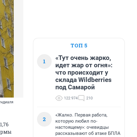
ТОП 5
«Тут очень жарко,
1
идет жар от огня»:
что происходит у
склада Wildberries
под Самарой
122 974
210
мундиаля
«Жалко. Первая работа,
2
которую любил по-
1,76
настоящему»: очевидцы
фирмы
рассказывают об атаке БПЛА