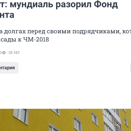
ет: мундиаль разорил Фонд
нта
в долгах перед своими подрядчиками, к
сады к ЧМ-2018
0
28 342
нтария