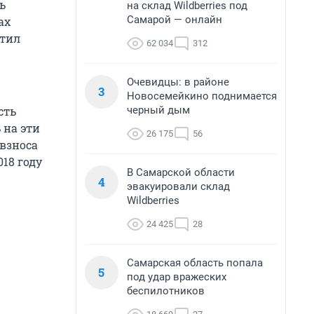
ь
на склад Wildberries под
Самарой — онлайн
ах
атил
62 034
312
Очевидцы: в районе
3
Новосемейкино поднимается
черный дым
сть
 на эти
26 175
56
 взноса
018 году
В Самарской области
4
эвакуировали склад
Wildberries
24 425
28
Самарская область попала
5
под удар вражеских
беспилотников