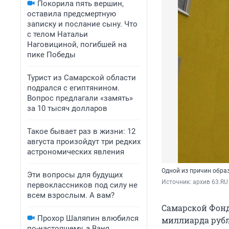
Покорила пять вершин,
оставила предсмертную
записку и послание сыну. Что
с телом Натальи
Наговициной, погибшей на
пике Победы
Турист из Самарской области
подрался с египтянином.
Вопрос предлагали «замять»
за 10 тысяч долларов
Такое бывает раз в жизни: 12
августа произойдут три редких
астрономических явления
Одной из причин обра
Эти вопросы для будущих
Источник: 
архив 63.RU
первоклассников под силу не
всем взрослым. А вам?
Самарской Фонд
Прохор Шаляпин влюбился
миллиарда рубл
по-настоящему, а Ваня