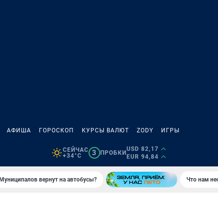
АФИША
ГОРОСКОП
КУРСЫ ВАЛЮТ
ZODY
ИГРЫ
USD 82,17
СЕЙЧАС
3
ПРОБКИ
+34°C
EUR 94,84
Муниципалов вернут на автобусы?
Что нам не