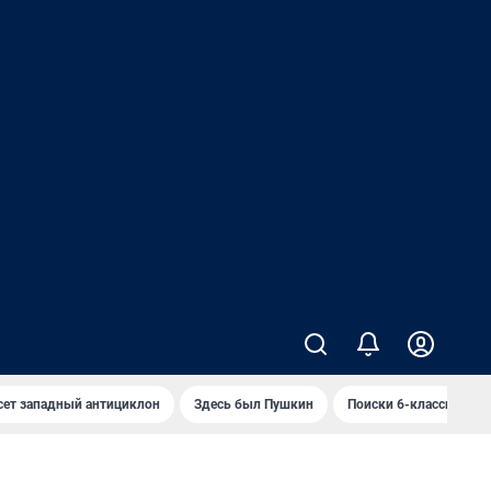
сет западный антициклон
Здесь был Пушкин
Поиски 6-классника 