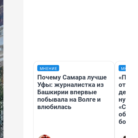
МНЕНИЕ
МНЕНИ
Почему Самара лучше
«Посл
Уфы: журналистка из
отчая
Башкирии впервые
детст
побывала на Волге и
нужно
влюбилась
«Стар
обяза
больш