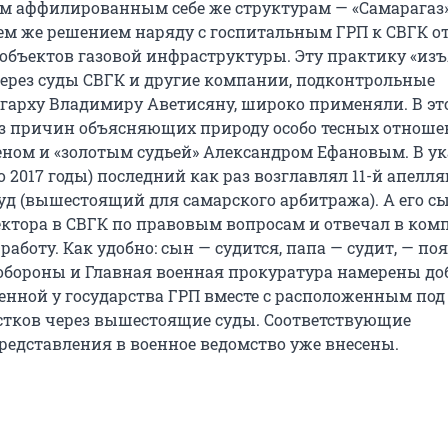
ум аффилированным себе же структурам — «Самарагаз»
 Тем же решением наряду с госпитальным ГРП к СВГК о
 объектов газовой инфраструктуры. Эту практику «из
ерез суды СВГК и другие компании, подконтрольные
гарху Владимиру Аветисяну, широко применяли. В эт
из причин объясняющих природу особо тесных отнош
ном и «золотым судьей» Александром Ефановым. В у
по 2017 годы) последний как раз возглавлял 11-й апел
д (вышестоящий для самарского арбитража). А его с
ктора в СВГК по правовым вопросам и отвечал в ком
аботу. Как удобно: сын — судится, папа — судит, — по
обороны и Главная военная прокуратура намерены до
енной у государства ГРП вместе с расположенным под
тков через вышестоящие суды. Соответствующие
редставления в военное ведомство уже внесены.