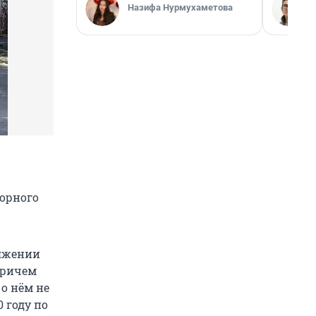
Назифа Нурмухаметова
орного
ряжении
Причем
 о нём не
 году по