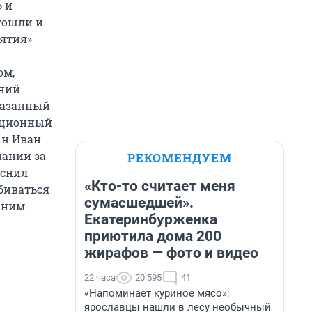
 и
тошли и
ъятия»
ом,
ений
казанный
ляционный
ын Иван
пании за
РЕКОМЕНДУЕМ
яснил
«Кто-то считает меня
биваться
сумасшедшей».
 ним
Екатеринбурженка
приютила дома 200
жирафов — фото и видео
22 часа
20 595
41
«Напоминает куриное мясо»:
ярославцы нашли в лесу необычный