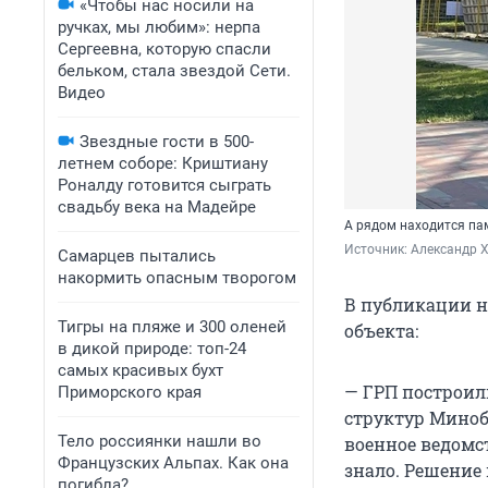
«Чтобы нас носили на
ручках, мы любим»: нерпа
Сергеевна, которую спасли
бельком, стала звездой Сети.
Видео
Звездные гости в 500-
летнем соборе: Криштиану
Роналду готовится сыграть
свадьбу века на Мадейре
А рядом находится па
Источник: 
Александр Х
Самарцев пытались
накормить опасным творогом
В публикации 
Тигры на пляже и 300 оленей
объекта:
в дикой природе: топ-24
самых красивых бухт
— ГРП построил
Приморского края
структур Миноб
Тело россиянки нашли во
военное ведомст
Французских Альпах. Как она
знало. Решение
погибла?