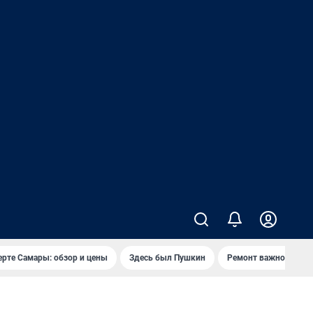
ерте Самары: обзор и цены
Здесь был Пушкин
Ремонт важного мос