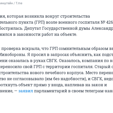
инштейн / T.me 
ия, которая возникла вокруг строительства
ельного пункта (ГРП) возле военного госпиталя № 426
обострилась. Депутат Государственной думы Александ
ился в законности работ на объекте.
 проверка вскрыла, что ГРП сомнительным образом в
Минобороны. Я просил в запросах объяснить, как под
ени оказалась в руках СВГК. Оказалось, компания по 
ереносило свой ГРП с территории госпиталя. Старый 
строительства нового лечебного корпуса. Место перен
во не согласовывало (им без надобности), и СВГК, нед
откнуть объект прямо у входа, наплевав на закон и
нение, —
заявил
парламентарий в своем телеграм-кан