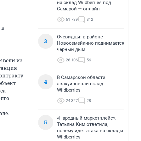
на склад Wildberries под
Самарой — онлайн
61 739
312
 в
р
Очевидцы: в районе
3
Новосемейкино поднимается
черный дым
ывели из
26 106
56
станция
контракту
В Самарской области
4
объект
эвакуировали склад
Wildberries
оса
олго
24 327
28
але.
«Народный маркетплейс».
5
Татьяна Ким ответила,
почему идет атака на склады
Wildberries