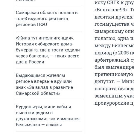
иску СВГК к дв
«Волгатех-99».
Самарская область попала в
десятки других
топ-3 вкусного рейтинга
госимущества ч
регионов ПФО
самарскому оли
полагаю, одна 
«Жила тут интеллигенция».
История сибирского дома-
между бизнесме
бумеранга, где в гости ходили
период (с 2005 
через балконы, — таких всего
арбитражный су
два в России
был замгендире
претенциозную р
Выдающимся жителям
депутат. — Мин
региона впервые вручили
знак «За вклад в развитие
возврата вывед
Самарской области»
земельным учас
прокурорские п
Курдоньеры, мини-хабы и
высотки рядом с
двухэтажками: как изменится
Безымянка — эскизы