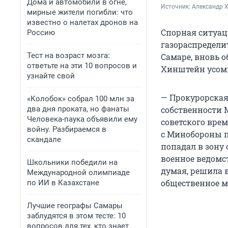
Дома и автомобили в огне,
Источник: 
Александр Х
мирные жители погибли: что
известно о налетах дронов на
Спорная ситуац
Россию
газораспределит
Тест на возраст мозга:
Самаре, вновь 
ответьте на эти 10 вопросов и
Хинштейн усомн
узнайте свой
— Прокурорская
«Колобок» собрал 100 млн за
два дня проката, но фанаты
собственности 
Человека-паука объявили ему
советского врем
войну. Разбираемся в
с Минобороны п
скандале
попадал в зону 
военное ведомст
Школьники победили на
думая, решила в
Международной олимпиаде
общественное м
по ИИ в Казахстане
Лучшие географы Самары
заблудятся в этом тесте: 10
вопросов для тех, кто знает