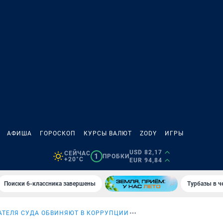
АФИША
ГОРОСКОП
КУРСЫ ВАЛЮТ
ZODY
ИГРЫ
USD 82,17
СЕЙЧАС
1
ПРОБКИ
+20°C
EUR 94,84
Поиски 6-классника завершены
Турбазы в ч
АТЕЛЯ СУДА ОБВИНЯЮТ В КОРРУПЦИИ