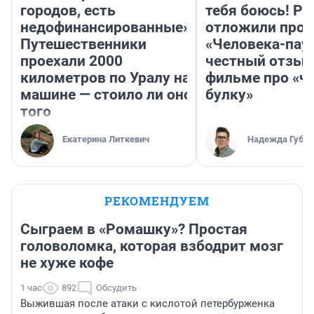
городов, есть
тебя боюсь! Ра
недофинансированные».
отложили прок
Путешественники
«Человека-пау
проехали 2000
честный отзыв
километров по Уралу на
фильме про «ч
машине — стоило ли оно
булку»
того
Екатерина Литкевич
Надежда Губар
РЕКОМЕНДУЕМ
Сыграем в «Ромашку»? Простая
головоломка, которая взбодрит мозг
не хуже кофе
1 час
892
Обсудить
Выжившая после атаки с кислотой петербурженка